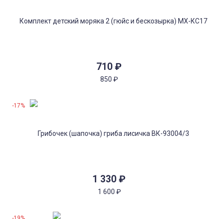
710
₽
850
₽
Костюм для танцев красный
Берцы облегченные де
Русские народные для
на молнии Артек
мальчика МХ-КС44
ДФ-0054/22WA
-17%
Костюм
То что нужно!
Все пришло в целости и
Пока в полевых условия
сохранности. Очень яркий
испытывала, но квартир
костюм
них хожу третий час.
Удобные, легкие. Ни од
Клементьева Екатерина
клещ теперь не пробере
6 декабря 2024 11:19
23 ноября 2022
1 330
₽
1 600
₽
-19%