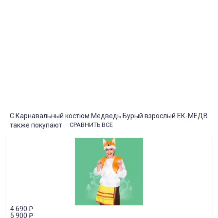
Быстрая, недорогая доставка в пункты выдачи СДЭК и
Яндекс Маркет по России с наложенным платежом.
Система скидок
При заказе
от 15000р скидка 5% на товары
от 20000р скидка 7% на товары
от 30000р скидка 10% на товары
Поставки под заказ.
Закажите любые модели и размеры оптом или в розницу!
Оплата при получении или онлайн платеж
Оплатите заказ наличными, банковской картой или онлайн
платежом (Сбербанк онлайн), по счету для юр.лиц.
Почта России
Доставка в почтовые отделения Почты России с оплатой при
получении!
С Карнавальный костюм Медведь Бурый взрослый ЕК-МЕДВ
также покупают
СРАВНИТЬ ВСЕ
4 690
₽
5 900
₽