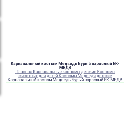
Оплата:
QR код/терминал/онлайн платеж,
безналичная оплата, постоплата, наложенный
платеж (оплата при получении).
Доставка:
самовывоз, курьер, ПВЗ СДЭК, ПВЗ
Яндекс Маркет, Деловые линии, Почта России.
Карнавальный костюм Медведь Бурый взрослый ЕК-
МЕДВ
Главная
Карнавальные костюмы детские
Костюмы
животных для детей
Костюмы Медведя детские
Карнавальный костюм Медведь Бурый взрослый ЕК-МЕДВ
Купить Карнавальный костюм Медведь Бурый взрослый
ЕК-МЕДВ
Артикул:
50940
Выберите Размер:
50/170-176
Под заказ с оптового склада
Товар с выбранным набором характеристик недоступен
для покупки
Брюки в цвет
+
450
₽
Косынка в цвет
+
350
₽