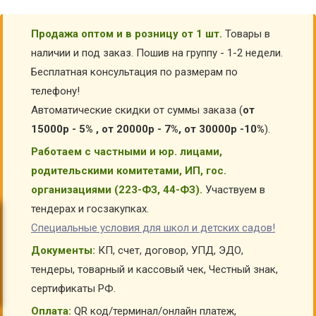
Продажа оптом и в розницу от 1 шт.
Товары в
наличии и под заказ. Пошив на группу - 1-2 недели.
Бесплатная консультация по размерам по
телефону!
Автоматические скидки от суммы заказа (
от
15000р - 5% , от 20000р - 7%, от 30000р -10%
).
Работаем с частными и юр. лицами,
родительскими комитетами, ИП, гос.
организациями (223-ФЗ, 44-ФЗ).
Участвуем в
тендерах и госзакупках.
Специальные условия для школ и детских садов!
Документы:
КП, счет, договор, УПД, ЭДО,
тендеры, товарный и кассовый чек, Честный знак,
сертификаты РФ.
Оплата:
QR код/терминал/онлайн платеж,