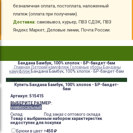
безналичная оплата, постоплата, наложенный
платеж (оплата при получении).
Доставка:
самовывоз, курьер, ПВЗ СДЭК, ПВЗ
Яндекс Маркет, Деловые линии, Почта России.
Бандана Бамбук, 100% хлопок - БР-бандет-бам
Главная
Детский камуфляж
Головные уборы
Банданы
камуфляж
Бандана Бамбук, 100% хлопок - БР-бандет-бам
Новинка!
Под заказ с оптового склада
Купить Бандана Бамбук, 100% хлопок - БР-бандет-
бам
Артикул:
515415
ВЫБЕРИТЕ РАЗМЕР:
универсальный
Склад:
Под заказ с оптового склада
Товар с выбранным набором характеристик
недоступен для покупки
Брюки в цвет
+
450
₽