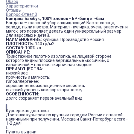
Обзор
Характеристики
Отзывы
Вопрос-Ответ 0
Бандана Бамбук, 100% хлопок - БР-бандет-бам
Бандана – головной убор защищающий Вас от солнца,
холода, пыли и ветра. Материал - кулирка, очень эластичен и
мягок, это позволяет делать один универсальный размер
для взрослых и детей.
НАИМЕНОВАНИЕ:
кулирка. Производство Россия.
ПЛОТНОСТЬ:
140 гр/м
2
СОСТАВ:
100% хл.
ОПИСАНИЕ:
Трикотажное полотно из хлопка, на лицевой стороне
которого видны плоские вертикальные «косички», с
изнаночной – плотная «кирпичная кладка».
ПРЕИМУЩЕСТВА:
низкий вес;
прочность и мягкость;
гипоаллергенен;
хорошие теплоизоляционные свойства;
высокий уровень комфорта при носке;
ОСОБЕННОСТИ:
долго сохраняет первоначальный вид
Курьерская доставка
Доставка курьером по крупным городам России с оплатой
наличными при получении. Москва и Санкт-Петербург всего -
1-2 дня!
Пункты выдачи