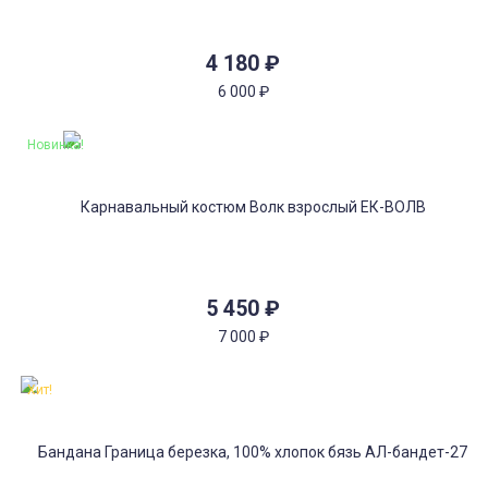
4 180
₽
6 000
₽
Новинка!
5 450
₽
7 000
₽
Хит!