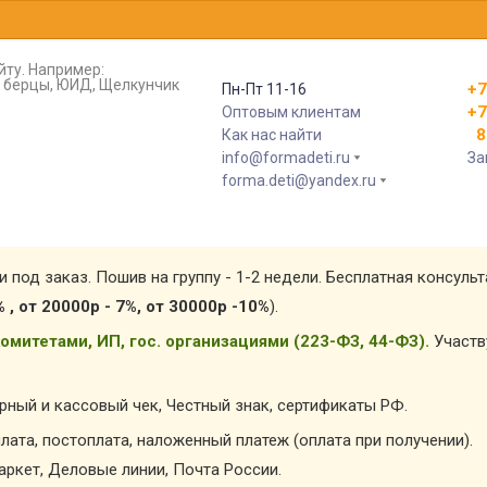
йту. Например:
т, берцы, ЮИД, Щелкунчик
+7
Пн-Пт 11-16
+7
Оптовым клиентам
8 
Как нас найти
info@formadeti.ru
За
forma.deti@yandex.ru
и под заказ. Пошив на группу - 1-2 недели. Бесплатная консуль
% , от 20000р - 7%, от 30000р -10%
).
омитетами, ИП, гос. организациями (223-ФЗ, 44-ФЗ).
Участв
арный и кассовый чек, Честный знак, сертификаты РФ.
лата, постоплата, наложенный платеж (оплата при получении).
ркет, Деловые линии, Почта России.