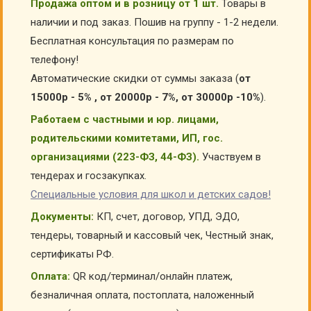
Продажа оптом и в розницу от 1 шт.
Товары в
наличии и под заказ. Пошив на группу - 1-2 недели.
Бесплатная консультация по размерам по
телефону!
Автоматические скидки от суммы заказа (
от
15000р - 5% , от 20000р - 7%, от 30000р -10%
).
Работаем с частными и юр. лицами,
родительскими комитетами, ИП, гос.
организациями (223-ФЗ, 44-ФЗ).
Участвуем в
тендерах и госзакупках.
Специальные условия для школ и детских садов!
Документы:
КП, счет, договор, УПД, ЭДО,
тендеры, товарный и кассовый чек, Честный знак,
сертификаты РФ.
Оплата:
QR код/терминал/онлайн платеж,
безналичная оплата, постоплата, наложенный