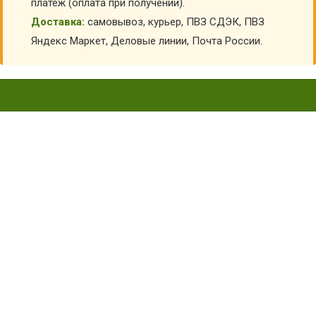
платеж (оплата при получении).
Доставка:
самовывоз, курьер, ПВЗ СДЭК, ПВЗ
Яндекс Маркет, Деловые линии, Почта России.
ГАВАЙСКИЙ КОСТЮМ ДЛЯ
ДЕВОЧКИ ВК-91106
Главная
Карнавальные костюмы детские
Костюмы народов мира
Гавайский костюм для девочки ВК-91106
КУПИТЬ ГАВАЙСКИЙ КОСТЮМ ДЛЯ ДЕВОЧКИ
ВК-91106
АРТИКУЛ:
6936
Склад:
Под заказ с оптового склада
2 960
₽
2 460
₽
Заказать