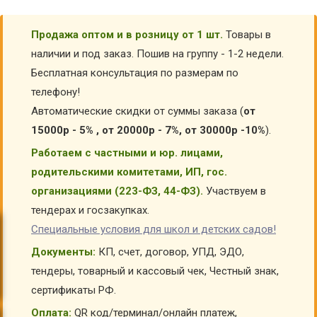
Продажа оптом и в розницу от 1 шт.
Товары в
наличии и под заказ. Пошив на группу - 1-2 недели.
Бесплатная консультация по размерам по
телефону!
Автоматические скидки от суммы заказа (
от
15000р - 5% , от 20000р - 7%, от 30000р -10%
).
Работаем с частными и юр. лицами,
родительскими комитетами, ИП, гос.
организациями (223-ФЗ, 44-ФЗ).
Участвуем в
тендерах и госзакупках.
Специальные условия для школ и детских садов!
Документы:
КП, счет, договор, УПД, ЭДО,
тендеры, товарный и кассовый чек, Честный знак,
сертификаты РФ.
Оплата:
QR код/терминал/онлайн платеж,