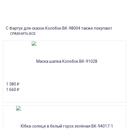
Оплатите заказ наличными, банковской картой или онлайн
платежом (Сбербанк онлайн), по счету для юр.лиц.
Почта России
Доставка в почтовые отделения Почты России с оплатой при
получении!
С Фартук для сказок Колобок ВК-98004 также покупают
СРАВНИТЬ ВСЕ
1 380
₽
1 660
₽