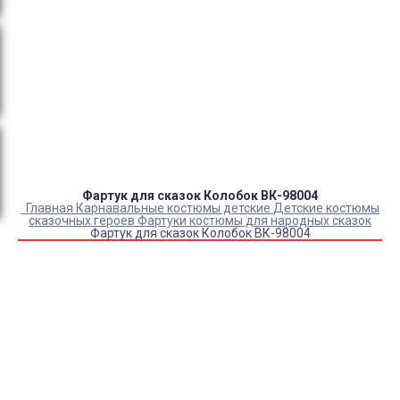
Оплата:
QR код/терминал/онлайн платеж,
безналичная оплата, постоплата, наложенный
платеж (оплата при получении).
Доставка:
самовывоз, курьер, ПВЗ СДЭК, ПВЗ
Яндекс Маркет, Деловые линии, Почта России.
Фартук для сказок Колобок ВК-98004
Главная
Карнавальные костюмы детские
Детские костюмы
сказочных героев
Фартуки костюмы для народных сказок
Фартук для сказок Колобок ВК-98004
Купить Фартук для сказок Колобок ВК-98004
Артикул:
6911
Склад:
В наличии
1 350
₽
1 120
₽
КУПИТЬ