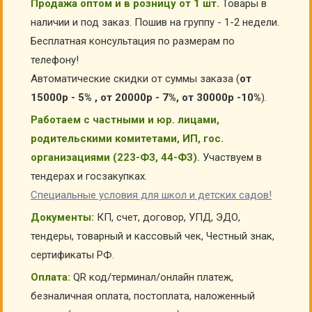
Продажа оптом и в розницу от 1 шт.
Товары в
наличии и под заказ. Пошив на группу - 1-2 недели.
Бесплатная консультация по размерам по
телефону!
Автоматические скидки от суммы заказа (
от
15000р - 5% , от 20000р - 7%, от 30000р -10%
).
Работаем с частными и юр. лицами,
родительскими комитетами, ИП, гос.
организациями (223-ФЗ, 44-ФЗ).
Участвуем в
тендерах и госзакупках.
Специальные условия для школ и детских садов!
Документы:
КП, счет, договор, УПД, ЭДО,
тендеры, товарный и кассовый чек, Честный знак,
сертификаты РФ.
Оплата:
QR код/терминал/онлайн платеж,
безналичная оплата, постоплата, наложенный