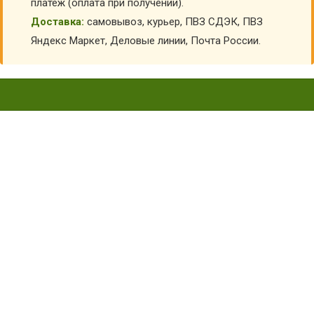
платеж (оплата при получении).
Доставка:
самовывоз, курьер, ПВЗ СДЭК, ПВЗ
Яндекс Маркет, Деловые линии, Почта России.
ФАРТУК БЕЛЫЙ
ПОДРОСТКОВЫЙ КУК-
ФАРГСО
Главная
Детские костюмы по профессиям
Костюмы повара детские
Фартук белый подростковый КУК-ФАРГСО
КУПИТЬ ФАРТУК БЕЛЫЙ ПОДРОСТКОВЫЙ КУК-
ФАРГСО
АРТИКУЛ:
11548
Выберите Размер:
36-38/140-152