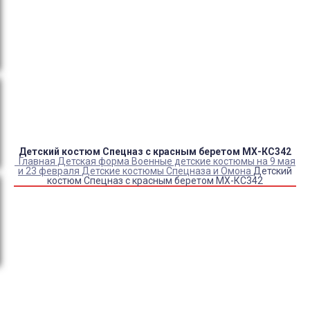
Оплата:
QR код/терминал/онлайн платеж,
безналичная оплата, постоплата, наложенный
платеж (оплата при получении).
Доставка:
самовывоз, курьер, ПВЗ СДЭК, ПВЗ
Яндекс Маркет, Деловые линии, Почта России.
Детский костюм Спецназ с красным беретом МХ-КС342
Главная
Детская форма
Военные детские костюмы на 9 мая
и 23 февраля
Детские костюмы Спецназа и Омона
Детский
костюм Спецназ с красным беретом МХ-КС342
Купить Детский костюм Спецназ с красным беретом МХ-
КС342
Артикул:
4584
Выберите Размер:
36/128-134
Склад:
Под заказ с оптового склада
Товар с выбранным набором характеристик недоступен
для покупки
Кобура детская
+
370
₽
1 640
₽
1 260
₽