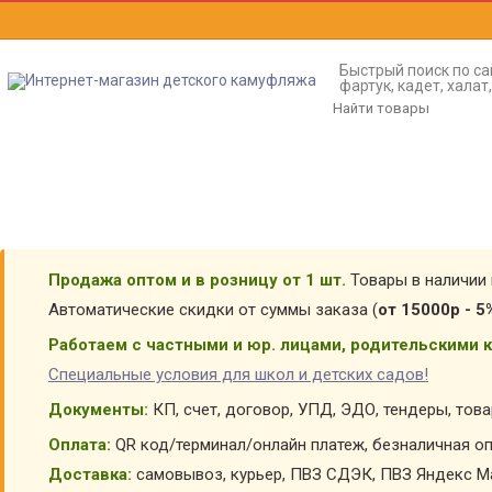
Быстрый поиск по са
фартук, кадет, хала
Продажа оптом и в розницу от 1 шт.
Товары в наличии 
Автоматические скидки от суммы заказа (
от 15000р - 5
Работаем с частными и юр. лицами, родительскими к
Специальные условия для школ и детских садов!
Документы:
КП, счет, договор, УПД, ЭДО, тендеры, тов
Оплата:
QR код/терминал/онлайн платеж, безналичная оп
Доставка:
самовывоз, курьер, ПВЗ СДЭК, ПВЗ Яндекс Ма