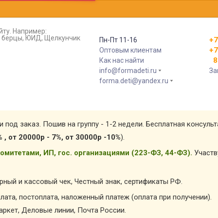
йту. Например:
т, берцы, ЮИД, Щелкунчик
+7
Пн-Пт 11-16
+7
Оптовым клиентам
8 
Как нас найти
info@formadeti.ru
За
forma.deti@yandex.ru
и под заказ. Пошив на группу - 1-2 недели. Бесплатная консуль
% , от 20000р - 7%, от 30000р -10%
).
омитетами, ИП, гос. организациями (223-ФЗ, 44-ФЗ).
Участв
арный и кассовый чек, Честный знак, сертификаты РФ.
лата, постоплата, наложенный платеж (оплата при получении).
ркет, Деловые линии, Почта России.