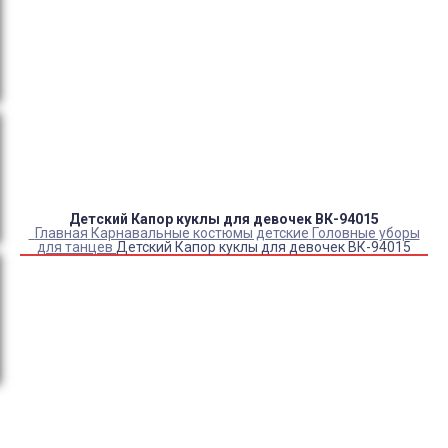
Оплата:
QR код/терминал/онлайн платеж,
безналичная оплата, постоплата, наложенный
платеж (оплата при получении).
Доставка:
самовывоз, курьер, ПВЗ СДЭК, ПВЗ
Яндекс Маркет, Деловые линии, Почта России.
Детский Капор куклы для девочек ВК-94015
Главная
Карнавальные костюмы детские
Головные уборы
для танцев
Детский Капор куклы для девочек ВК-94015
Купить Детский Капор куклы для девочек ВК-94015
Артикул:
8349
Выберите Размер:
32-34/122-128
Склад:
Под заказ с оптового склада
Товар с выбранным набором характеристик недоступен
для покупки
800
₽
610
₽
ЗАКАЗАТЬ