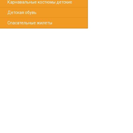
Карнавальные костюмы детские
Берцы – это универ
практичны и долго
Детская обувь
Спасательные жилеты
forma deti
Выбирая камуфляжн
На 
ткан