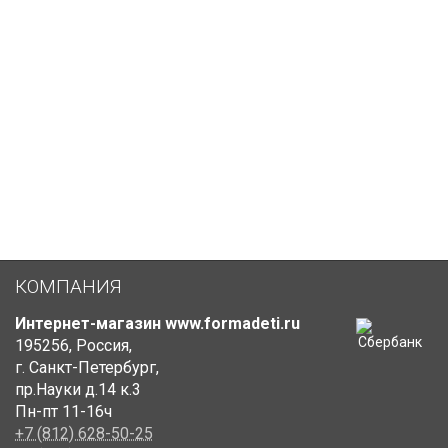
После проверки нал
(или счет на оплату
Онлайн платеж про
Курьер забирает по
Если нужна доставк
КОМПАНИЯ
Интернет-магазин www.formadeti.ru
195256
,
Россия
,
г. Санкт-Петербург
,
пр.Науки д.14 к.3
Пн-пт 11-16ч
+7 (812) 628-50-25