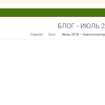
БЛОГ - ИЮЛЬ 
Главная
Блог
Июль 2018 — Новости инте
я одежда должна надежно защищать от холода, палящих солнечных
к находится не в городе, рядом с домом, а на природе – например,
есу летом и в межсезонье отлично подойдут противоэнцефалитные
в сложных природных условиях.