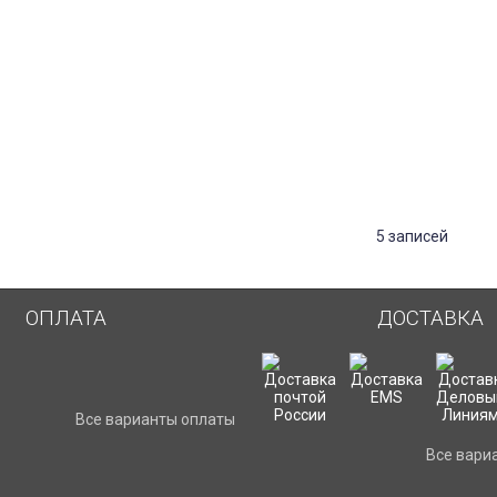
ичия товара менеджер интернет-магазина пришлет Вам ссылку на 
 для юр.лиц, если покупка для Вашей организации).
ходит моментально, без комиссии.
сылку (со склада м.Академическая) в течение 15 минут после опла
а с оплатой при получении (без предоплаты), то доставка только 
5 записей
ОПЛАТА
ДОСТАВКА
Все варианты оплаты
Все вари