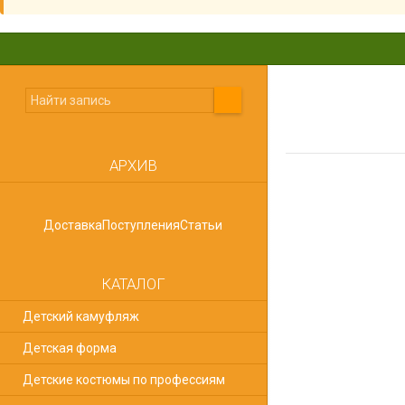
АРХИВ
forma deti
Доставка
Поступления
Статьи
Безопасная детска
важно, если ребено
КАТАЛОГ
Для прогулок по л
уровень комфорта 
Детский камуфляж
Детская форма
Детские костюмы по профессиям
forma deti