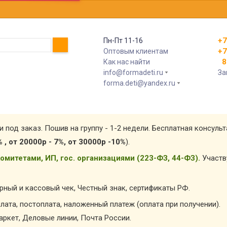
+7
Пн-Пт 11-16
+7
Оптовым клиентам
8 
Как нас найти
info@formadeti.ru
За
forma.deti@yandex.ru
и под заказ. Пошив на группу - 1-2 недели. Бесплатная консуль
% , от 20000р - 7%, от 30000р -10%
).
омитетами, ИП, гос. организациями (223-ФЗ, 44-ФЗ).
Участв
арный и кассовый чек, Честный знак, сертификаты РФ.
лата, постоплата, наложенный платеж (оплата при получении).
ркет, Деловые линии, Почта России.