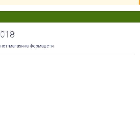
2018
рнет-магазина Формадети
 лучей, осадков и других внешних факторов. Это особенно
 в длительном походе.
 костюмы. Они обеспечивают комплексную защиту и высокий