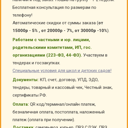
Бесплатная консультация по размерам по
телефону!
Автоматические скидки от суммы заказа (
от
15000р - 5% , от 20000р - 7%, от 30000р -10%
).
Работаем с частными и юр. лицами,
родительскими комитетами, ИП, гос.
организациями (223-ФЗ, 44-ФЗ).
Участвуем в
тендерах и госзакупках.
Специальные условия для школ и детских садов!
Документы:
КП, счет, договор, УПД, ЭДО,
тендеры, товарный и кассовый чек, Честный знак,
сертификаты РФ.
Оплата:
QR код/терминал/онлайн платеж,
безналичная оплата, постоплата, наложенный
платеж (оплата при получении).
Доставка:
самовывоз, курьер, ПВЗ СДЭК, ПВЗ