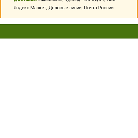
Яндекс Маркет, Деловые линии, Почта России.
БЛОГ - ИЮНЬ 2018
Главная
Блог
Июнь 2018 — Новости интернет-магазина Формадети
Владислав
Во время купания, рыбалки или катания на лодках важно
соблюдать требования безопасности. Особенно
внимательно следует относиться к детскому отдыху на воде,
даже если ребенок умеет плавать.