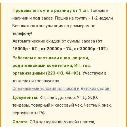
Продажа оптом и в розницу от 1 шт.
Товары в
наличии и под заказ. Пошив на группу - 1-2 недели.
Бесплатная консультация по размерам по
телефону!
Автоматические скидки от суммы заказа (
от
15000р - 5% , от 20000р - 7%, от 30000р -10%
).
Работаем с частными и юр. лицами,
родительскими комитетами, ИП, гос.
организациями (223-ФЗ, 44-ФЗ).
Участвуем в
тендерах и госзакупках.
Специальные условия для школ и детских садов!
Документы:
КП, счет, договор, УПД, ЭДО,
тендеры, товарный и кассовый чек, Честный знак,
сертификаты РФ.
Оплата:
QR код/терминал/онлайн платеж,