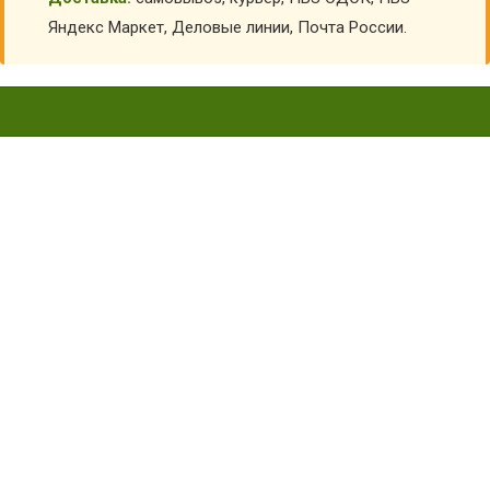
Яндекс Маркет, Деловые линии, Почта России.
БЛОГ - ЯНВАРЬ 2018
Главная
Блог
Январь 2018 — Новости интернет-магазина Формадети
forma deti
Вы можете выбрать товары на сайте и получить их уже на
следующий день с оплатой наличными.
Курьеры по Санкт-Петербургу и Москве
работают с 10-18 по
будним дням.
Можно оставлять пожелания с 10-14 или с 14-18ч.