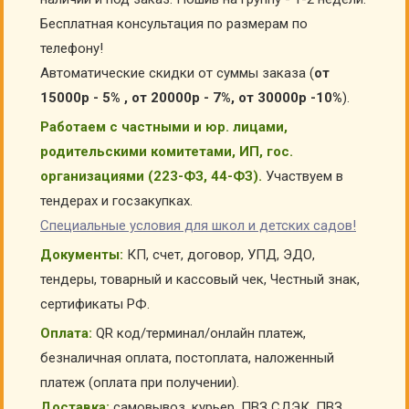
Бесплатная консультация по размерам по
телефону!
Автоматические скидки от суммы заказа (
от
15000р - 5% , от 20000р - 7%, от 30000р -10%
).
Работаем с частными и юр. лицами,
родительскими комитетами, ИП, гос.
организациями (223-ФЗ, 44-ФЗ).
Участвуем в
тендерах и госзакупках.
Специальные условия для школ и детских садов!
Документы:
КП, счет, договор, УПД, ЭДО,
тендеры, товарный и кассовый чек, Честный знак,
сертификаты РФ.
Оплата:
QR код/терминал/онлайн платеж,
безналичная оплата, постоплата, наложенный
платеж (оплата при получении).
Доставка:
самовывоз, курьер, ПВЗ СДЭК, ПВЗ