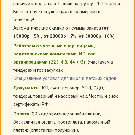
наличии и под заказ. Пошив на группу - 1-2 недели.
Бесплатная консультация по размерам по
телефону!
Автоматические скидки от суммы заказа (
от
15000р - 5% , от 20000р - 7%, от 30000р -10%
).
Работаем с частными и юр. лицами,
родительскими комитетами, ИП, гос.
организациями (223-ФЗ, 44-ФЗ).
Участвуем в
тендерах и госзакупках.
Специальные условия для школ и детских садов!
Документы:
КП, счет, договор, УПД, ЭДО,
тендеры, товарный и кассовый чек, Честный знак,
сертификаты РФ.
Оплата:
QR код/терминал/онлайн платеж,
безналичная оплата, постоплата, наложенный
платеж (оплата при получении).