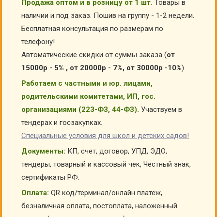
Продажа оптом и в розницу от 1 шт.
Товары в
наличии и под заказ. Пошив на группу - 1-2 недели.
Бесплатная консультация по размерам по
телефону!
Автоматические скидки от суммы заказа (
от
15000р - 5% , от 20000р - 7%, от 30000р -10%
).
Работаем с частными и юр. лицами,
родительскими комитетами, ИП, гос.
организациями (223-ФЗ, 44-ФЗ).
Участвуем в
тендерах и госзакупках.
Специальные условия для школ и детских садов!
Документы:
КП, счет, договор, УПД, ЭДО,
тендеры, товарный и кассовый чек, Честный знак,
сертификаты РФ.
Оплата:
QR код/терминал/онлайн платеж,
безналичная оплата, постоплата, наложенный