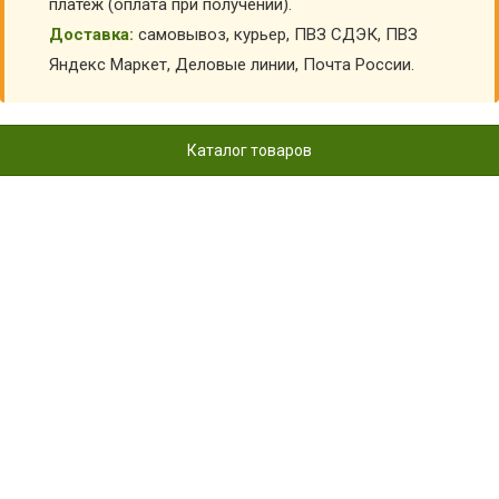
платеж (оплата при получении).
Доставка:
самовывоз, курьер, ПВЗ СДЭК, ПВЗ
Яндекс Маркет, Деловые линии, Почта России.
Каталог товаров
БЕРЦЫ ЗАМШЕВЫЕ БЕЖЕВЫЕ
НА МОЛНИИ ХАНТЕР
ДФ-5023/5WI
Главная
Детская обувь
Детские берцы
Облегченные берцы детские
Берцы замшевые бежевые на молнии Хантер
ДФ-5023/5WI
КУПИТЬ БЕРЦЫ ЗАМШЕВЫЕ БЕЖЕВЫЕ НА
МОЛНИИ ХАНТЕР ДФ-5023/5WI
АРТИКУЛ:
11343
Выберите Размер обуви: