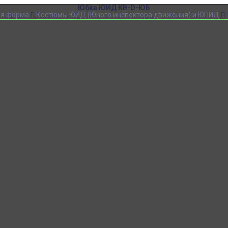
Юбка ЮИД КВ-D-ЮБ
ая форма
Костюмы ЮИД (Юного инспектора движения) и ЮПИД