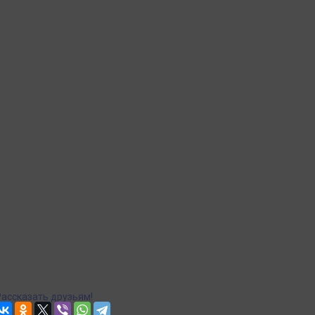
Самовывоз
СДЭК доставка в пункты выдачи
Рассчитываем стоимость доставки...
Доставка в пункты выдачи Яндекс Маркет
Рассчитываем стоимость доставки...
Точная стоимость доставки в корзине при оформлении
заказа.
Почта
Доставка Почтой России
Рассчитываем стоимость доставки...
Точная стоимость доставки в корзине при оформлении
заказа.
Рассказать друзьям!