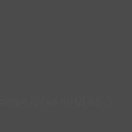
платежом (Сбербанк
России с оплатой при получении!
я юр.лиц.
товаре Юбка ЮИД КВ-D-