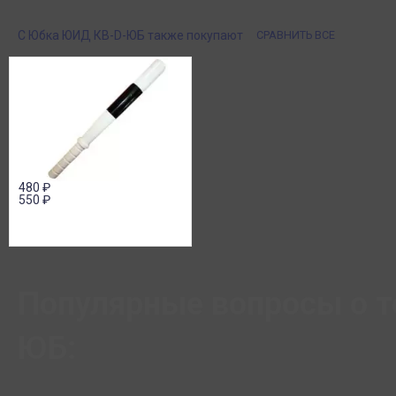
или в розницу!
картой или онлайн 
онлайн), по счету дл
С Юбка ЮИД КВ-D-ЮБ также покупают
СРАВНИТЬ ВСЕ
480
₽
550
₽
Популярные вопросы о 
ЮБ: