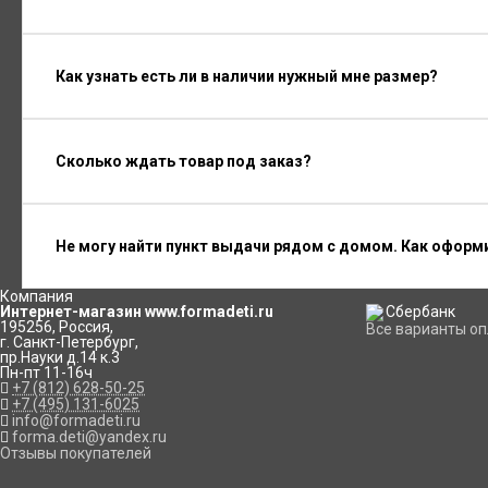
Как узнать есть ли в наличии нужный мне размер?
Сколько ждать товар под заказ?
Не могу найти пункт выдачи рядом с домом. Как оформ
Компания
Интернет-магазин www.formadeti.ru
195256
,
Россия
,
Все варианты о
г. Санкт-Петербург
,
пр.Науки д.14 к.3
Пн-пт 11-16ч
+7 (812) 628-50-25
+7 (495) 131-6025
info@formadeti.ru
forma.deti@yandex.ru
Отзывы покупателей