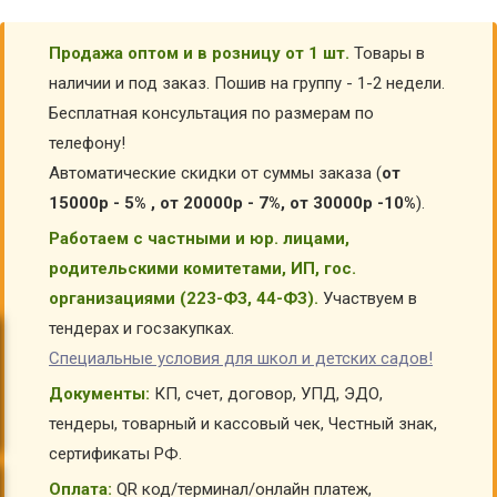
Продажа оптом и в розницу от 1 шт.
Товары в
наличии и под заказ. Пошив на группу - 1-2 недели.
Бесплатная консультация по размерам по
телефону!
Автоматические скидки от суммы заказа (
от
15000р - 5% , от 20000р - 7%, от 30000р -10%
).
Работаем с частными и юр. лицами,
родительскими комитетами, ИП, гос.
организациями (223-ФЗ, 44-ФЗ).
Участвуем в
тендерах и госзакупках.
Специальные условия для школ и детских садов!
Документы:
КП, счет, договор, УПД, ЭДО,
тендеры, товарный и кассовый чек, Честный знак,
сертификаты РФ.
Оплата:
QR код/терминал/онлайн платеж,