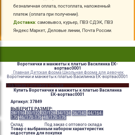
безналичная оплата, постоплата, наложенный
платеж (оплата при получении).
Доставка:
самовывоз, курьер, ПВЗ СДЭК, ПВЗ
Яндекс Маркет, Деловые линии, Почта России.
Воротнички и манжеты к платью Василинка ЕК-
вортвас0001
Главная
Детская форма
Школьная форма для девочек
Воротнички и манжеты к платью Василинка ЕК-вортвас0001
-16%
Под заказ с оптового склада
Купить Воротнички и манжеты к платью Василинка
ЕК-вортвас0001
Артикул:
37849
ВЫБЕРИТЕ РАЗМЕР:
28/116
30/122
32/128
34/134
36/140
44/164-
170
46/170-176
48/170-176
Склад:
Под заказ с оптового склада
Товар с выбранным набором характеристик
недоступен для покупки