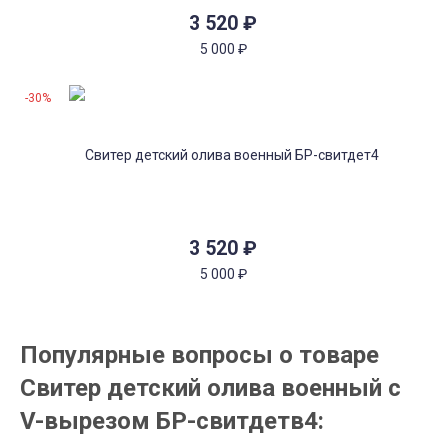
3 520
₽
5 000
₽
-30%
3 520
₽
5 000
₽
Популярные вопросы о товаре
Свитер детский олива военный с
V-вырезом БР-свитдетв4: