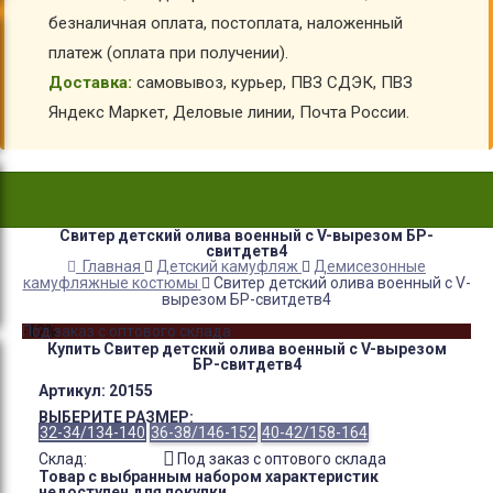
безналичная оплата, постоплата, наложенный
платеж (оплата при получении).
Доставка:
самовывоз, курьер, ПВЗ СДЭК, ПВЗ
Яндекс Маркет, Деловые линии, Почта России.
Свитер детский олива военный с V-вырезом БР-
свитдетв4
Главная
Детский камуфляж
Демисезонные
камуфляжные костюмы
Свитер детский олива военный с V-
вырезом БР-свитдетв4
-12%
Под заказ с оптового склада
Купить Свитер детский олива военный с V-вырезом
БР-свитдетв4
Артикул:
20155
ВЫБЕРИТЕ РАЗМЕР:
32-34/134-140
36-38/146-152
40-42/158-164
Склад:
Под заказ с оптового склада
Товар с выбранным набором характеристик
недоступен для покупки