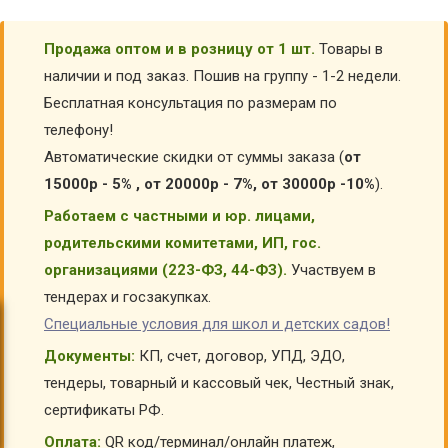
Продажа оптом и в розницу от 1 шт.
Товары в
наличии и под заказ. Пошив на группу - 1-2 недели.
Бесплатная консультация по размерам по
телефону!
Автоматические скидки от суммы заказа (
от
15000р - 5% , от 20000р - 7%, от 30000р -10%
).
Работаем с частными и юр. лицами,
родительскими комитетами, ИП, гос.
организациями (223-ФЗ, 44-ФЗ).
Участвуем в
тендерах и госзакупках.
Специальные условия для школ и детских садов!
Документы:
КП, счет, договор, УПД, ЭДО,
тендеры, товарный и кассовый чек, Честный знак,
сертификаты РФ.
Оплата:
QR код/терминал/онлайн платеж,