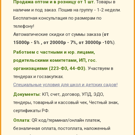
Продажа оптом и в розницу от 1 шт.
Товары в
наличии и под заказ. Пошив на группу - 1-2 недели.
Бесплатная консультация по размерам по
телефону!
Автоматические скидки от суммы заказа (
от
15000р - 5% , от 20000р - 7%, от 30000р -10%
).
Работаем с частными и юр. лицами,
родительскими комитетами, ИП, гос.
организациями (223-ФЗ, 44-ФЗ).
Участвуем в
тендерах и госзакупках.
Специальные условия для школ и детских садов!
Документы:
КП, счет, договор, УПД, ЭДО,
тендеры, товарный и кассовый чек, Честный знак,
сертификаты РФ.
Оплата:
QR код/терминал/онлайн платеж,
безналичная оплата, постоплата, наложенный