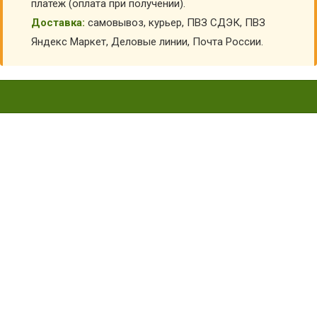
платеж (оплата при получении).
Доставка:
самовывоз, курьер, ПВЗ СДЭК, ПВЗ
Яндекс Маркет, Деловые линии, Почта России.
СОЛДАТСКИЙ РЕМЕНЬ СССР
С МЕТАЛЛИЧЕСКОЙ
ПРЯЖКОЙ КВ-М-0226
Главная
Детская форма
Военные детские костюмы на 9 мая и 23 февраля
Военные головные уборы и аксессуары
Детские военные ремни
Солдатский ремень СССР с металлической пряжкой КВ-
М-0226