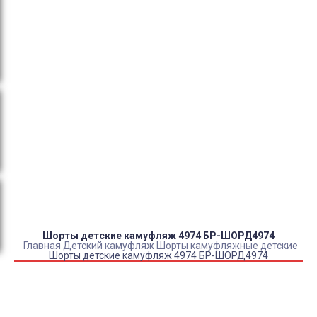
тендеры, товарный и кассовый чек, Честный знак,
сертификаты РФ.
Оплата:
QR код/терминал/онлайн платеж,
безналичная оплата, постоплата, наложенный
платеж (оплата при получении).
Доставка:
самовывоз, курьер, ПВЗ СДЭК, ПВЗ
Яндекс Маркет, Деловые линии, Почта России.
Каталог товаров
Детский камуфляж
Детская форма
Детские костюмы по профессиям
Карнавальные костюмы детские
Детская обувь
Спасательные жилеты
Шорты детские камуфляж 4974 БР-ШОРД4974
Главная
Детский камуфляж
Шорты камуфляжные детские
Шорты детские камуфляж 4974 БР-ШОРД4974
Купить Шорты детские камуфляж 4974 БР-ШОРД4974
Артикул:
40629-12859-12860-12861
Выберите Размер:
28/104
28/110
30/116
30/122
32/128
34/134