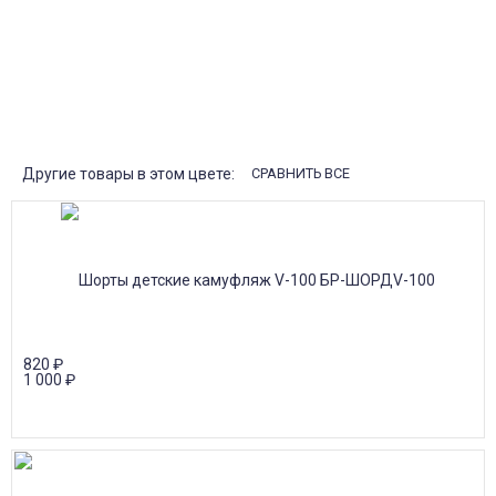
от 30000р скидка 10% на товары
Поставки под заказ.
Закажите любые модели и размеры оптом или в розницу!
Оплата при получении или онлайн платеж
Оплатите заказ наличными, банковской картой или онлайн
платежом (Сбербанк онлайн), по счету для юр.лиц.
Почта России
Доставка в почтовые отделения Почты России с оплатой при
получении!
Другие товары в этом цвете:
СРАВНИТЬ ВСЕ
820
₽
1 000
₽