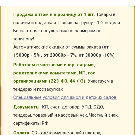
Продажа оптом и в розницу от 1 шт.
Товары в
наличии и под заказ. Пошив на группу - 1-2 недели.
Бесплатная консультация по размерам по
телефону!
Автоматические скидки от суммы заказа (
от
15000р - 5% , от 20000р - 7%, от 30000р -10%
).
Работаем с частными и юр. лицами,
родительскими комитетами, ИП, гос.
организациями (223-ФЗ, 44-ФЗ).
Участвуем в
тендерах и госзакупках.
Специальные условия для школ и детских садов!
Документы:
КП, счет, договор, УПД, ЭДО,
тендеры, товарный и кассовый чек, Честный знак,
сертификаты РФ.
Оплата:
QR код/терминал/онлайн платеж,