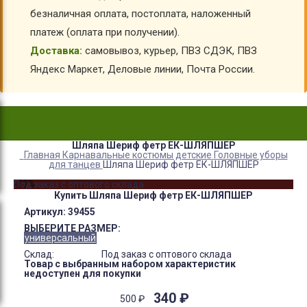
безналичная оплата, постоплата, наложенный
платеж (оплата при получении).
Доставка:
самовывоз, курьер, ПВЗ СДЭК, ПВЗ
Яндекс Маркет, Деловые линии, Почта России.
Шляпа Шериф фетр ЕК-ШЛЯПШЕР
Главная
Карнавальные костюмы детские
Головные уборы
для танцев
Шляпа Шериф фетр ЕК-ШЛЯПШЕР
-32%
Под заказ с оптового склада
Купить Шляпа Шериф фетр ЕК-ШЛЯПШЕР
Артикул:
39455
ВЫБЕРИТЕ РАЗМЕР:
универсальный
Склад:
Под заказ с оптового склада
Товар с выбранным набором характеристик
недоступен для покупки
340
₽
500
₽