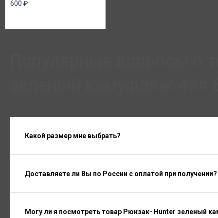
600
₽
Популярные вопросы о т
зеленый камуфляж 49л 
Какой размер мне выбрать?
Доставляете ли Вы по России с оплатой при получении?
Могу ли я посмотреть товар Рюкзак- Hunter зеленый 