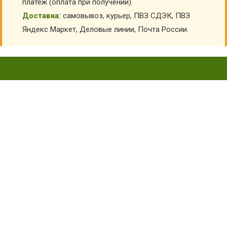
платеж (оплата при получении).
Доставка:
самовывоз, курьер, ПВЗ СДЭК, ПВЗ
Яндекс Маркет, Деловые линии, Почта России.
РУБАХА ДЛЯ ТАНЦЕВ ГОРОХ С
ПОЯСОМ МХ-КС137
Главная
Карнавальные костюмы детские
Костюмы для танцев для детей
Костюмы для танцев для мальчиков
Рубаха для танцев горох с поясом МХ-КС137
КУПИТЬ РУБАХА ДЛЯ ТАНЦЕВ ГОРОХ С ПОЯСОМ
МХ-КС137
АРТИКУЛ:
6770
Выберите Цвет:
Голубой
Красный
Голубой