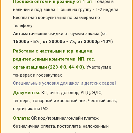
Продажа оптом и в розницу от 1 шт.
Товары в
наличии и под заказ. Пошив на группу - 1-2 недели.
Бесплатная консультация по размерам по
телефону!
Автоматические скидки от суммы заказа (
от
15000р - 5% , от 20000р - 7%, от 30000р -10%
).
Работаем с частными и юр. лицами,
родительскими комитетами, ИП, гос.
организациями (223-ФЗ, 44-ФЗ).
Участвуем в
тендерах и госзакупках.
Специальные условия для школ и детских садов!
Документы:
КП, счет, договор, УПД, ЭДО,
тендеры, товарный и кассовый чек, Честный знак,
сертификаты РФ.
Оплата:
QR код/терминал/онлайн платеж,
безналичная оплата, постоплата, наложенный