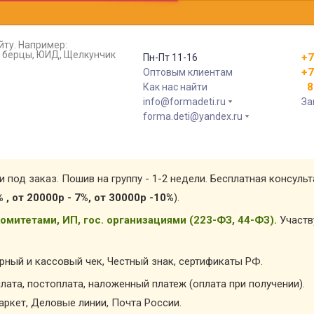
йту. Например:
т, берцы, ЮИД, Щелкунчик
+7
Пн-Пт 11-16
+7
Оптовым клиентам
8 
Как нас найти
info@formadeti.ru
За
forma.deti@yandex.ru
и под заказ. Пошив на группу - 1-2 недели. Бесплатная консуль
% , от 20000р - 7%, от 30000р -10%
).
омитетами, ИП, гос. организациями (223-ФЗ, 44-ФЗ).
Участв
арный и кассовый чек, Честный знак, сертификаты РФ.
лата, постоплата, наложенный платеж (оплата при получении).
ркет, Деловые линии, Почта России.