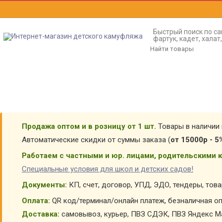
Быстрый поиск по са
фартук, кадет, хала
Продажа оптом и в розницу от 1 шт.
Товары в наличии 
Автоматические скидки от суммы заказа (
от 15000р - 5
Работаем с частными и юр. лицами, родительскими к
Специальные условия для школ и детских садов!
Документы:
КП, счет, договор, УПД, ЭДО, тендеры, тов
Оплата:
QR код/терминал/онлайн платеж, безналичная оп
Доставка:
самовывоз, курьер, ПВЗ СДЭК, ПВЗ Яндекс Ма