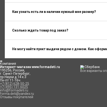
Как узнать есть ли в наличии нужный мне размер?
Сколько ждать товар под заказ?
Не могу найти пункт выдачи рядом с домом. Как оформ
Компания
Интернет-магазин www.formadeti.ru
195256
,
Россия
,
Все варианты о
г. Санкт-Петербург
,
пр.Науки д.14 к.3
Пн-пт 11-16ч
+7 (812) 628-50-25
+7 (495) 131-6025
info@formadeti.ru
forma.deti@yandex.ru
Отзывы покупателей