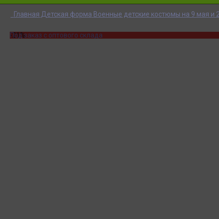
Главная
Детская форма
Военные детские костюмы на 9 мая и 
-21%
Под заказ с оптового склада