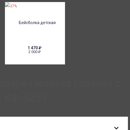
-27%
1 470
₽
2 000
₽
оваре Пилотка голубая с
 КФ-5251: