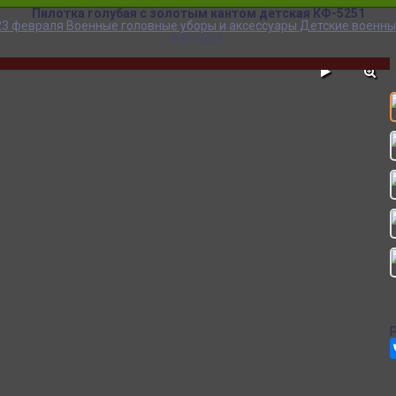
Пилотка голубая с золотым кантом детская КФ-5251
23 февраля
Военные головные уборы и аксессуары
Детские военны
КФ-5251