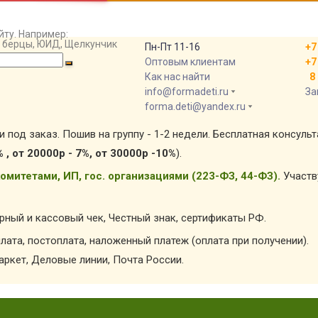
йту. Например:
т, берцы, ЮИД, Щелкунчик
Пн-Пт 11-16
+7
Оптовым клиентам
+7
Как нас найти
8 
info@formadeti.ru
За
forma.deti@yandex.ru
и под заказ. Пошив на группу - 1-2 недели. Бесплатная консуль
% , от 20000р - 7%, от 30000р -10%
).
омитетами, ИП, гос. организациями (223-ФЗ, 44-ФЗ).
Участв
арный и кассовый чек, Честный знак, сертификаты РФ.
лата, постоплата, наложенный платеж (оплата при получении).
ркет, Деловые линии, Почта России.