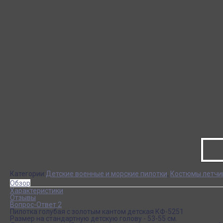
Категории:
Детские военные и морские пилотки
,
Костюмы летчи
Обзор
Характеристики
Отзывы
Вопрос-Ответ 2
Пилотка голубая с золотым кантом детская КФ-5251
Размер на стандартную детскую голову - 53-55 см.