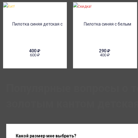
Хит!
Скидка!
400
₽
290
₽
600
₽
400
₽
Популярные вопросы о т
золотым кантом детская
Какой размер мне выбрать?