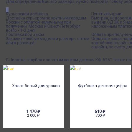
Для определения Вашего размера, нужно померить голову ребен
Курьерская доставка
Пункты выдачи
Доставка курьером по крупным городам
Быстрая, недорогая 
России с оплатой наличными при
выдачи СДЭК и Янде
получении. Москва и Санкт-Петербург
наложенным платеж
всего - 1-2 дня!
Поставки под заказ.
Оплата при получен
Закажите любые модели и размеры оптом
Оплатите заказ нал
или в розницу!
картой или онлайн 
онлайн), по счету дл
С Пилотка голубая с золотым кантом детская КФ-5251 также п
Хит!
Хит!
1 470
₽
610
₽
2 000
₽
700
₽