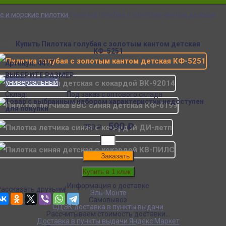
е и морские пилотки
Пилотка голубая с золотым кантом детская
Аналогичные товары
Купить Пилотка голубая с золотым кантом детская
КФ-5251
Артикул:
4417
ВЫБЕРИТЕ РАЗМЕР:
универсальный
Склад:
Под заказ с оптового склада
Товар с выбранным набором характеристик недоступен
для покупки
590
₽
750
₽
Заказать
Информация о доставке
Рассказать друзьям!
Эль-Монте
Самовывоз
СДЭК доставка в пункты выдачи
Рассчитываем стоимость доставки...
Доставка в пункты выдачи Яндекс Маркет