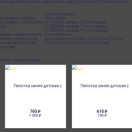
ка сантиметром по окружности, как будет надет головной убор.
Система скидок
доставка в пункты
При заказе
кс Маркет по России с
от 15000р скидка 5% на товары
ом.
от 20000р скидка 7% на товары
от 30000р скидка 10% на товары
ии или онлайн платеж
Почта России
ичными, банковской
Доставка в почтовые отделения Почты
платежом (Сбербанк
России с оплатой при получении!
я юр.лиц.
окупают
Сравнить все
Хит!
Хит!
760
₽
610
₽
1 000
₽
740
₽