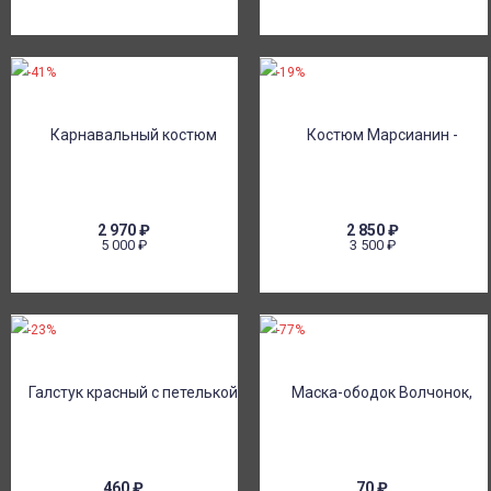
-41%
-19%
2 970
₽
2 850
₽
5 000
₽
3 500
₽
-23%
-77%
460
₽
70
₽