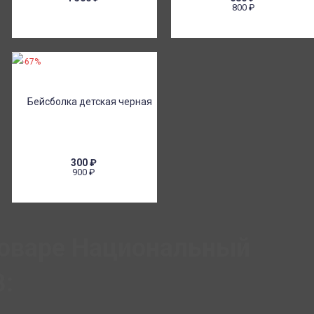
800
₽
-67%
300
₽
900
₽
товаре Национальный
: