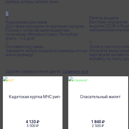
рубаха, штаны, шляпа, пояс.
Пункты выдачи
Быстрая, недорогая 
Курьерская доставка
выдачи СДЭК и Янде
Доставка курьером по крупным городам
наложенным платеж
России с оплатой наличными при
получении. Москва и Санкт-Петербург
всего - 1-2 дня!
Поставки под заказ.
Оплата при получен
Закажите любые модели и размеры оптом
Оплатите заказ нал
или в розницу!
картой или онлайн 
онлайн), по счету дл
Другие товары в этом цвете:
Сравнить все
Хит!
Новинка!
4 120
₽
1 840
₽
5 500
₽
2 500
₽