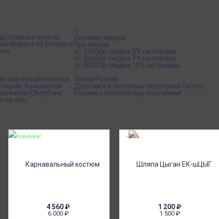
доставка в пункты
Система скидок
кс Маркет по России с
При заказе
ом.
от 15000р скидка 5% на товары
от 20000р скидка 7% на товары
от 30000р скидка 10% на товары
ии или онлайн платеж
Почта России
ичными, банковской
Доставка в почтовые отделения Почты
платежом (Сбербанк
России с оплатой при получении!
я юр.лиц.
Новинка!
-20%
4 560
₽
1 200
₽
6 000
₽
1 500
₽