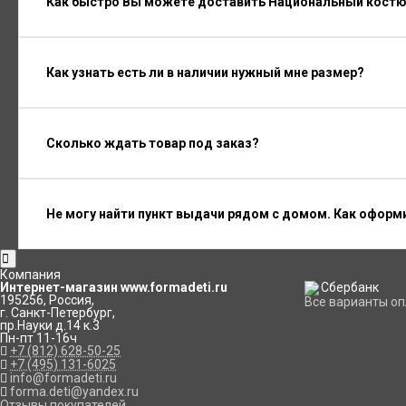
Как быстро Вы можете доставить Национальный костю
Как узнать есть ли в наличии нужный мне размер?
Сколько ждать товар под заказ?
Не могу найти пункт выдачи рядом с домом. Как оформ
Компания
Интернет-магазин www.formadeti.ru
195256
,
Россия
,
Все варианты о
г. Санкт-Петербург
,
пр.Науки д.14 к.3
Пн-пт 11-16ч
+7 (812) 628-50-25
+7 (495) 131-6025
info@formadeti.ru
forma.deti@yandex.ru
Отзывы покупателей