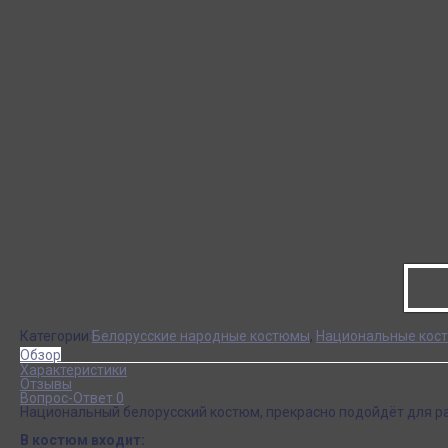
Категории:
Белорусские народные костюмы
,
Национальные кост
Обзор
Характеристики
Отзывы
Вопрос-Ответ 0
Национальный белорусский костюм, прекрасно подойдёт для ра
В костюм входит: