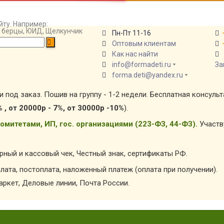
йту. Например:
т, берцы, ЮИД, Щелкунчик
Пн-Пт 11-16
Оптовым клиентам
Как нас найти
info@formadeti.ru
За
forma.deti@yandex.ru
и под заказ. Пошив на группу - 1-2 недели. Бесплатная консуль
% , от 20000р - 7%, от 30000р -10%
).
омитетами, ИП, гос. организациями (223-ФЗ, 44-ФЗ).
Участв
арный и кассовый чек, Честный знак, сертификаты РФ.
лата, постоплата, наложенный платеж (оплата при получении).
ркет, Деловые линии, Почта России.