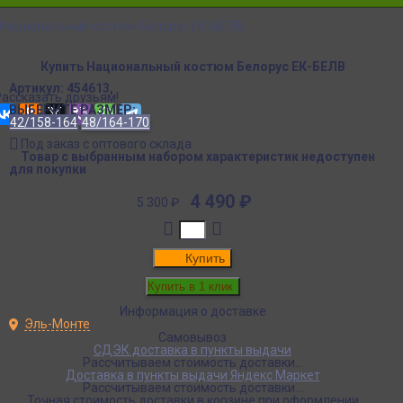
Национальный костюм Белорус ЕК-БЕЛВ
Купить Национальный костюм Белорус ЕК-БЕЛВ
Артикул:
454613,
Рассказать друзьям!
ВЫБЕРИТЕ РАЗМЕР:
42/158-164
48/164-170
Под заказ с оптового склада
Товар с выбранным набором характеристик недоступен
для покупки
4 490
₽
5 300
₽
Купить
Информация о доставке
Эль-Монте
Самовывоз
СДЭК доставка в пункты выдачи
Рассчитываем стоимость доставки...
Доставка в пункты выдачи Яндекс Маркет
Рассчитываем стоимость доставки...
Точная стоимость доставки в корзине при оформлении