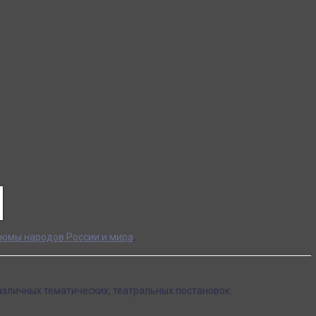
юмы народов России и мира
,
зличных тематических, театральных постановок.