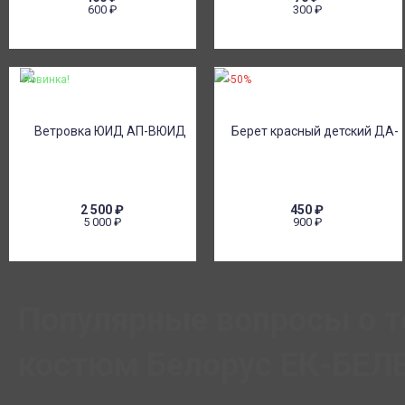
600
₽
300
₽
Новинка!
-50%
2 500
₽
450
₽
5 000
₽
900
₽
Популярные вопросы о 
костюм Белорус ЕК-БЕЛВ