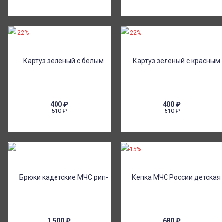
-22%
-22%
400
₽
400
₽
510
₽
510
₽
-15%
1 500
₽
680
₽