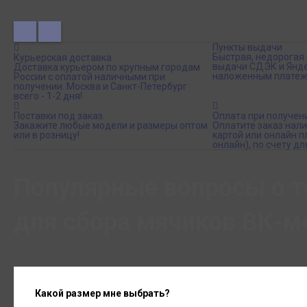
Пункты выдачи
Быстрая, недорогая 
Курьерская доставка
выдачи СДЭК и Янде
Доставка курьером по крупным городам
наложенным платеж
России с оплатой наличными при
получении. Москва и Санкт-Петербург
всего - 1-2 дня!
Поставки под заказ.
Оплата при получен
Закажите любые модели и размеры оптом
Оплатите заказ нал
или в розницу!
картой или онлайн 
онлайн), по счету дл
Популярные вопросы о т
для сбора мячиков ВК-м
Какой размер мне выбрать?