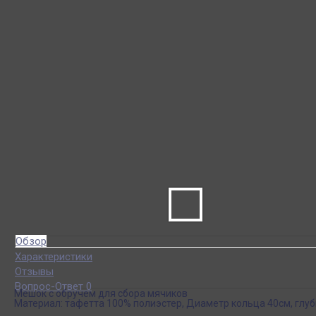
Обзор
Характеристики
Отзывы
Вопрос-Ответ 0
Мешок с обручем для сбора мячиков
Материал: тафетта 100% полиэстер, Диаметр кольца 40см, глуб