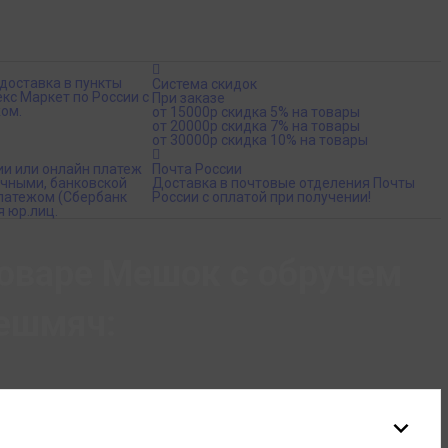
доставка в пункты
Система скидок
кс Маркет по России с
При заказе
ом.
от 15000р скидка 5% на товары
от 20000р скидка 7% на товары
от 30000р скидка 10% на товары
ии или онлайн платеж
Почта России
ичными, банковской
Доставка в почтовые отделения Почты
платежом (Сбербанк
России с оплатой при получении!
я юр.лиц.
оваре Мешок с обручем
ешмяч: