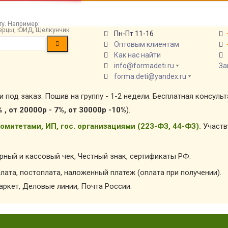
у. Например:
 берцы, ЮИД, Щелкунчик
Пн-Пт 11-16
Оптовым клиентам
Как нас найти
info@formadeti.ru
За
forma.deti@yandex.ru
и под заказ. Пошив на группу - 1-2 недели. Бесплатная консуль
% , от 20000р - 7%, от 30000р -10%
).
омитетами, ИП, гос. организациями (223-ФЗ, 44-ФЗ).
Участв
арный и кассовый чек, Честный знак, сертификаты РФ.
лата, постоплата, наложенный платеж (оплата при получении).
ркет, Деловые линии, Почта России.