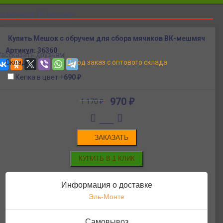
ра мячиков ВК-мешмяч
Купить Мешок с обручем для сбора мячиков ВК-мешмяч
Артикул:
36360
Рассказать друзьям!
Склад:
Под заказ с оптового склада
Кепка в цвет
+
690
₽
970
₽
1 170
₽
ЗАКАЗАТЬ
Информация о доставке
Эль-Монте
Самовывоз