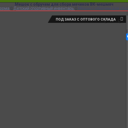
Мешок с обручем для сбора мячиков ВК-мешмяч
форма
Детский спортивный инвентарь
Мешок с обручем для сбо
ПОД ЗАКАЗ С ОПТОВОГО СКЛАДА