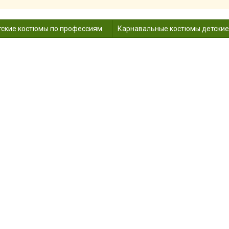
ские костюмы по профессиям
Карнавальные костюмы детские
А ШАПКА ВИШНЯ ДЛЯ ДЕТЕЙ КФ
е
Костюмы овощей и фруктов
Маски шапки овощей и фрукт