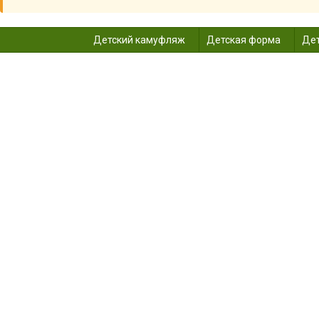
Детский камуфляж
Детская форма
Дет
МАСК
Главная
Карнавальные костюмы детски