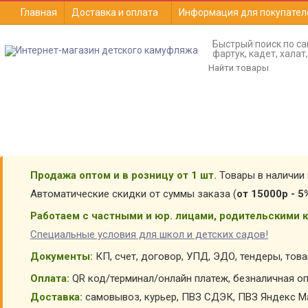
Главная
Доставка и оплата
Информация для покупател
Быстрый поиск по са
фартук, кадет, хала
Продажа оптом и в розницу от 1 шт.
Товары в наличии 
Автоматические скидки от суммы заказа (
от 15000р - 5
Работаем с частными и юр. лицами, родительскими к
Специальные условия для школ и детских садов!
Документы:
КП, счет, договор, УПД, ЭДО, тендеры, тов
Оплата:
QR код/терминал/онлайн платеж, безналичная оп
Доставка:
самовывоз, курьер, ПВЗ СДЭК, ПВЗ Яндекс Ма