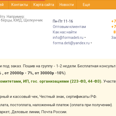
ей
Контакты
Карта сайта
Новости
Ещё
йту. Например:
т, берцы, ЮИД, Щелкунчик
+7
Пн-Пт 11-16
+7
Оптовым клиентам
8 
Как нас найти
info@formadeti.ru
За
forma.deti@yandex.ru
и под заказ. Пошив на группу - 1-2 недели. Бесплатная консуль
% , от 20000р - 7%, от 30000р -10%
).
омитетами, ИП, гос. организациями (223-ФЗ, 44-ФЗ).
Участв
арный и кассовый чек, Честный знак, сертификаты РФ.
лата, постоплата, наложенный платеж (оплата при получении).
ркет, Деловые линии, Почта России.