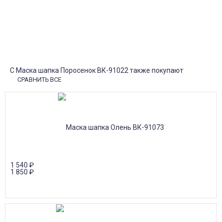
от 30000р скидка 10% на товары
Поставки под заказ.
Закажите любые модели и размеры оптом или в розницу!
Оплата при получении или онлайн платеж
Оплатите заказ наличными, банковской картой или онлайн
платежом (Сбербанк онлайн), по счету для юр.лиц.
Почта России
Доставка в почтовые отделения Почты России с оплатой при
получении!
С Маска шапка Поросенок ВК-91022 также покупают
СРАВНИТЬ ВСЕ
1 540
₽
1 850
₽