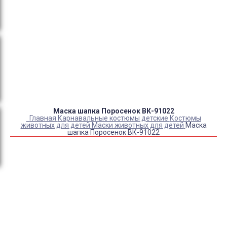
Оплата:
QR код/терминал/онлайн платеж,
безналичная оплата, постоплата, наложенный
платеж (оплата при получении).
Доставка:
самовывоз, курьер, ПВЗ СДЭК, ПВЗ
Яндекс Маркет, Деловые линии, Почта России.
Маска шапка Поросенок ВК-91022
Главная
Карнавальные костюмы детские
Костюмы
животных для детей
Маски животных для детей
Маска
шапка Поросенок ВК-91022
Купить Маска шапка Поросенок ВК-91022
Артикул:
6835
Склад:
Под заказ с оптового склада
1 600
₽
1 330
₽
ЗАКАЗАТЬ
Информация о доставке
Помона