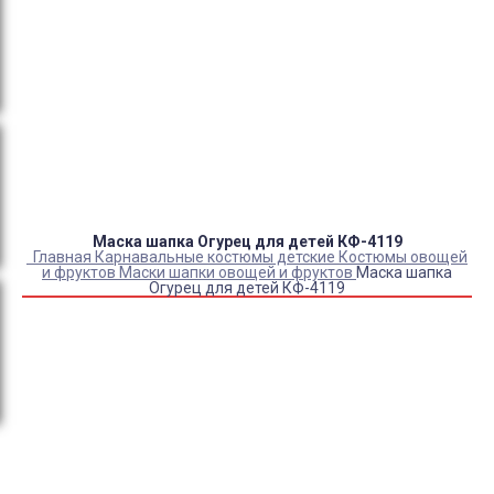
Оплата:
QR код/терминал/онлайн платеж,
безналичная оплата, постоплата, наложенный
платеж (оплата при получении).
Доставка:
самовывоз, курьер, ПВЗ СДЭК, ПВЗ
Яндекс Маркет, Деловые линии, Почта России.
Маска шапка Огурец для детей КФ-4119
Главная
Карнавальные костюмы детские
Костюмы овощей
и фруктов
Маски шапки овощей и фруктов
Маска шапка
Огурец для детей КФ-4119
Купить Маска шапка Огурец для детей КФ-4119
Артикул:
6117
Выберите Размер:
УНИВЕРСАЛЬНЫЙ
Склад:
Под заказ с оптового склада
Товар с выбранным набором характеристик недоступен
для покупки
1 000
₽
790
₽
ЗАКАЗАТЬ