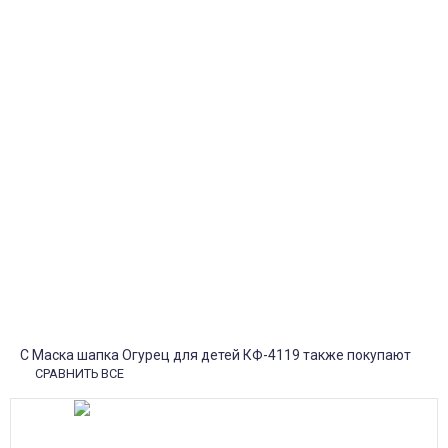
Курьерская доставка
Доставка курьером по крупным городам России с оплатой
наличными при получении. Москва и Санкт-Петербург всего -
1-2 дня!
Пункты выдачи
Быстрая, недорогая доставка в пункты выдачи СДЭК и
Яндекс Маркет по России с наложенным платежом.
Система скидок
При заказе
от 15000р скидка 5% на товары
от 20000р скидка 7% на товары
от 30000р скидка 10% на товары
Поставки под заказ.
Закажите любые модели и размеры оптом или в розницу!
Оплата при получении или онлайн платеж
Оплатите заказ наличными, банковской картой или онлайн
платежом (Сбербанк онлайн), по счету для юр.лиц.
Почта России
Доставка в почтовые отделения Почты России с оплатой при
получении!
С Маска шапка Огурец для детей КФ-4119 также покупают
СРАВНИТЬ ВСЕ