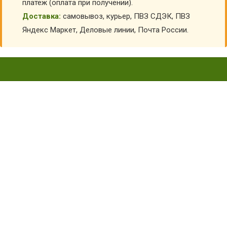
платеж (оплата при получении).
Доставка:
самовывоз, курьер, ПВЗ СДЭК, ПВЗ
Яндекс Маркет, Деловые линии, Почта России.
МАСКА ШАПКА ЛОСЯ
ВК-91072
Главная
Карнавальные костюмы детские
Костюмы животных для детей
Маски животных для детей
Маска шапка Лося ВК-91072
КУПИТЬ МАСКА ШАПКА ЛОСЯ ВК-91072
АРТИКУЛ:
6825
Склад:
В наличии
1 850
₽
1 540
₽