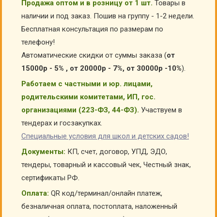
Продажа оптом и в розницу от 1 шт.
Товары в
наличии и под заказ. Пошив на группу - 1-2 недели.
Бесплатная консультация по размерам по
телефону!
Автоматические скидки от суммы заказа (
от
15000р - 5% , от 20000р - 7%, от 30000р -10%
).
Работаем с частными и юр. лицами,
родительскими комитетами, ИП, гос.
организациями (223-ФЗ, 44-ФЗ).
Участвуем в
тендерах и госзакупках.
Специальные условия для школ и детских садов!
Документы:
КП, счет, договор, УПД, ЭДО,
тендеры, товарный и кассовый чек, Честный знак,
сертификаты РФ.
Оплата:
QR код/терминал/онлайн платеж,
безналичная оплата, постоплата, наложенный