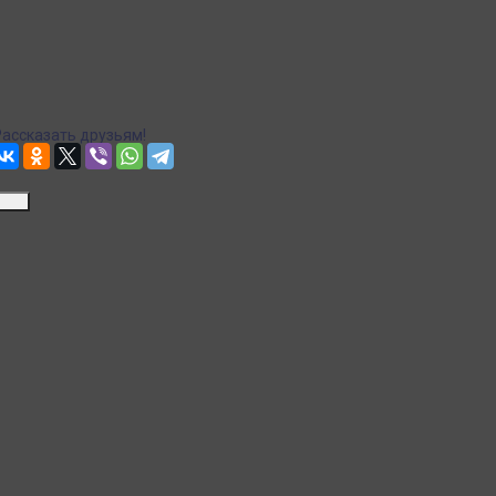
Рассчитываем стоимость доставки...
Точная стоимость доставки в корзине при оформлении заказа.
Почта
Доставка Почтой России
Рассчитываем стоимость доставки...
Точная стоимость доставки в корзине при оформлении заказа.
Рассказать друзьям!