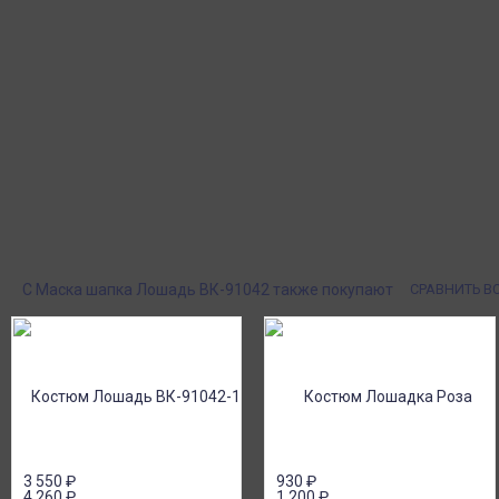
Отзывы
Вопрос-Ответ 0
Материал: основа: – флис, наполнитель - синтепон, подклад - 10
Размер: глубина 19-20 см, окружность 52-54 + резинка 2-3 см
Цвет бежевый или рыжий.
Курьерская доставка
Пункты выдачи
Доставка курьером по крупным городам
Быстрая, недорогая 
России с оплатой наличными при
выдачи СДЭК и Янде
получении. Москва и Санкт-Петербург
наложенным платеж
всего - 1-2 дня!
Поставки под заказ.
Оплата при получен
Закажите любые модели и размеры оптом
Оплатите заказ нал
или в розницу!
картой или онлайн 
онлайн), по счету дл
С Маска шапка Лошадь ВК-91042 также покупают
СРАВНИТЬ В
3 550
₽
930
₽
4 260
₽
1 200
₽