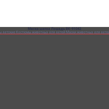
Детский камуфляж
Детская форма
Детские костюмы по профессиям
Карнавальные костюмы детские
Детская обувь
Спасательные жилеты
Маска шапка Лошадь ВК-91042
ы детские
Костюмы животных для детей
Маски животных для дете