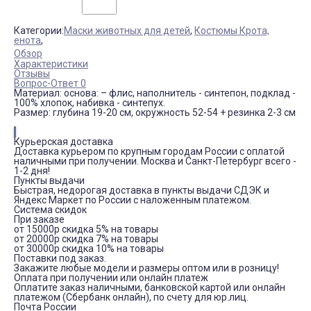
Категории:
Маски животных для детей
,
Костюмы Крота,
енота
,
Обзор
Характеристики
Отзывы
Вопрос-Ответ 0
Материал: основа: – флис, наполнитель - синтепон, подклад -
100% хлопок, набивка - синтепух.
Размер: глубина 19-20 см, окружность 52-54 + резинка 2-3 см
Курьерская доставка
Доставка курьером по крупным городам России с оплатой
наличными при получении. Москва и Санкт-Петербург всего -
1-2 дня!
Пункты выдачи
Быстрая, недорогая доставка в пункты выдачи СДЭК и
Яндекс Маркет по России с наложенным платежом.
Система скидок
При заказе
от 15000р скидка 5% на товары
от 20000р скидка 7% на товары
от 30000р скидка 10% на товары
Поставки под заказ.
Закажите любые модели и размеры оптом или в розницу!
Оплата при получении или онлайн платеж
Оплатите заказ наличными, банковской картой или онлайн
платежом (Сбербанк онлайн), по счету для юр.лиц.
Почта России