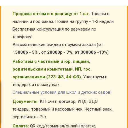
Продажа оптом и в розницу от 1 шт.
Товары в
наличии и под заказ. Пошив на группу - 1-2 недели.
Бесплатная консультация по размерам по
телефону!
Автоматические скидки от суммы заказа (
от
15000р - 5% , от 20000р - 7%, от 30000р -10%
).
Работаем с частными и юр. лицами,
родительскими комитетами, ИП, гос.
организациями (223-ФЗ, 44-ФЗ).
Участвуем в
тендерах и госзакупках.
Специальные условия для школ и детских садов!
Документы:
КП, счет, договор, УПД, ЭДО,
тендеры, товарный и кассовый чек, Честный знак,
сертификаты РФ.
Оплата:
QR код/терминал/онлайн платеж,