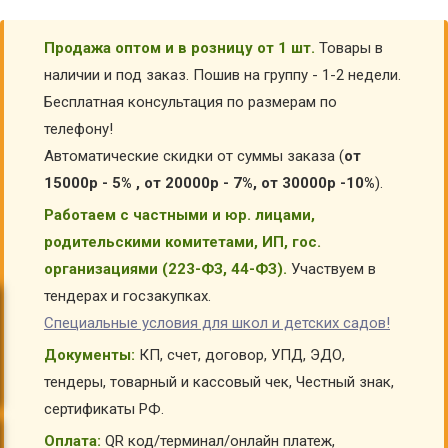
Продажа оптом и в розницу от 1 шт.
Товары в
наличии и под заказ. Пошив на группу - 1-2 недели.
Бесплатная консультация по размерам по
телефону!
Автоматические скидки от суммы заказа (
от
15000р - 5% , от 20000р - 7%, от 30000р -10%
).
Работаем с частными и юр. лицами,
родительскими комитетами, ИП, гос.
организациями (223-ФЗ, 44-ФЗ).
Участвуем в
тендерах и госзакупках.
Специальные условия для школ и детских садов!
Документы:
КП, счет, договор, УПД, ЭДО,
тендеры, товарный и кассовый чек, Честный знак,
сертификаты РФ.
Оплата:
QR код/терминал/онлайн платеж,