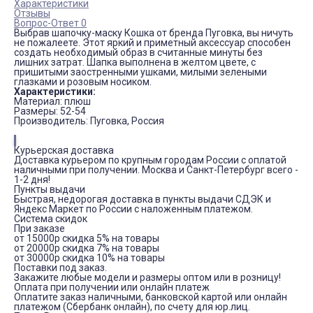
Характеристики
Отзывы
Вопрос-Ответ 0
Выбрав шапочку-маску Кошка от бренда Пуговка, вы ничуть
не пожалеете. Этот яркий и приметный аксессуар способен
создать необходимый образ в считанные минуты без
лишних затрат. Шапка выполнена в желтом цвете, с
пришитыми заостренными ушками, милыми зелеными
глазками и розовым носиком.
Характеристики:
Материал: плюш
Размеры: 52-54
Производитель: Пуговка, Россия
Курьерская доставка
Доставка курьером по крупным городам России с оплатой
наличными при получении. Москва и Санкт-Петербург всего -
1-2 дня!
Пункты выдачи
Быстрая, недорогая доставка в пункты выдачи СДЭК и
Яндекс Маркет по России с наложенным платежом.
Система скидок
При заказе
от 15000р скидка 5% на товары
от 20000р скидка 7% на товары
от 30000р скидка 10% на товары
Поставки под заказ.
Закажите любые модели и размеры оптом или в розницу!
Оплата при получении или онлайн платеж
Оплатите заказ наличными, банковской картой или онлайн
платежом (Сбербанк онлайн), по счету для юр.лиц.