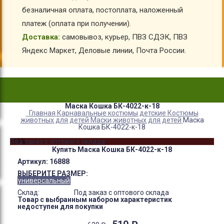
безналичная оплата, постоплата, наложенный
платеж (оплата при получении).
Доставка:
самовывоз, курьер, ПВЗ СДЭК, ПВЗ
Яндекс Маркет, Деловые линии, Почта России.
Маска Кошка БК-4022-к-18
Главная
Карнавальные костюмы детские
Костюмы
животных для детей
Маски животных для детей
Маска
Кошка БК-4022-к-18
-19%
Под заказ с оптового склада
Купить Маска Кошка БК-4022-к-18
Артикул:
16888
ВЫБЕРИТЕ РАЗМЕР:
универсальный
Склад:
Под заказ с оптового склада
Товар с выбранным набором характеристик
недоступен для покупки