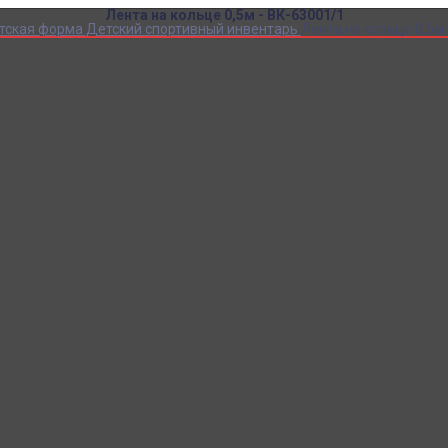
Лента на кольце 0,5м - ВК-63001/1
тская форма
Детский спортивный инвентарь
Лента на кольце 0,5м 