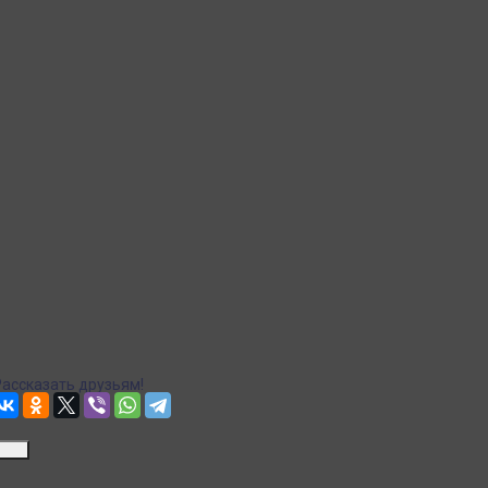
Рассчитываем стоимость доставки...
Доставка в пункты выдачи Яндекс Маркет
Рассчитываем стоимость доставки...
Точная стоимость доставки в корзине при оформлении
заказа.
Почта
Доставка Почтой России
Рассчитываем стоимость доставки...
Точная стоимость доставки в корзине при оформлении
заказа.
Рассказать друзьям!