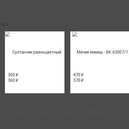
от 30000р скидка 10% на товары
ии или онлайн платеж
Почта России
ичными, банковской
Доставка в почтовые отделения Почты
платежом (Сбербанк
России с оплатой при получении!
я юр.лиц.
Ь ВСЕ
300
₽
470
₽
360
₽
570
₽
оваре Лента на кольце