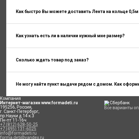
Как быстро Вы можете доставить Лента на кольце 0,5м 
Как узнать есть ли в наличии нужный мне размер?
Сколько ждать товар под заказ?
Не могу найти пункт выдачи рядом с домом. Как оформ
Компания
Интернет-магазин www.formadeti.ru
195256
,
Россия
,
Все варианты о
г. Санкт-Петербург
,
пр.Науки д.14 к.3
Пн-пт 11-16ч
+7 (812) 628-50-25
+7 (495) 131-6025
info@formadeti.ru
forma.deti@yandex.ru