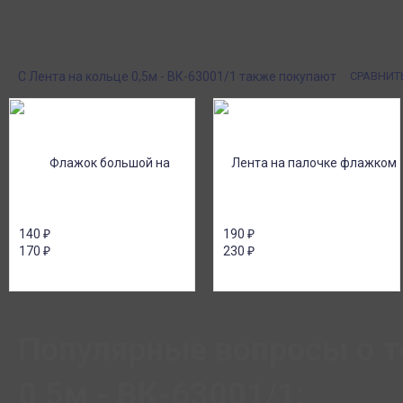
всего - 1-2 дня!
Поставки под заказ.
Оплата при получен
Закажите любые модели и размеры оптом
Оплатите заказ нал
или в розницу!
картой или онлайн 
онлайн), по счету дл
С Лента на кольце 0,5м - ВК-63001/1 также покупают
СРАВНИТ
140
₽
190
₽
170
₽
230
₽
Популярные вопросы о т
0,5м - ВК-63001/1: