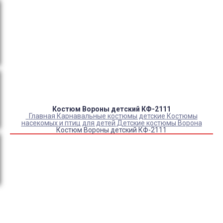
Оплата:
QR код/терминал/онлайн платеж,
безналичная оплата, постоплата, наложенный
платеж (оплата при получении).
Доставка:
самовывоз, курьер, ПВЗ СДЭК, ПВЗ
Яндекс Маркет, Деловые линии, Почта России.
Костюм Вороны детский КФ-2111
Главная
Карнавальные костюмы детские
Костюмы
насекомых и птиц для детей
Детские костюмы Ворона
Костюм Вороны детский КФ-2111
Купить Костюм Вороны детский КФ-2111
Артикул:
12012
Выберите Размер:
98-128
Склад:
Под заказ с оптового склада
Товар с выбранным набором характеристик недоступен
для покупки
2 400
₽
1 920
₽