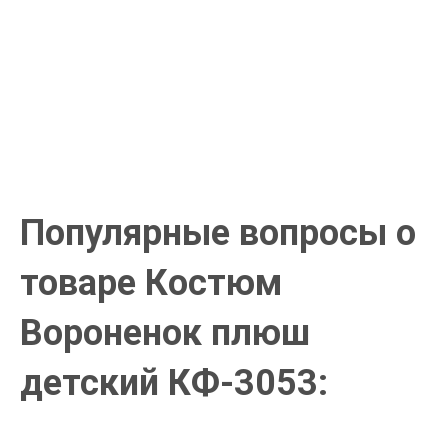
Система скидок
При заказе
от 15000р скидка 5% на товары
от 20000р скидка 7% на товары
от 30000р скидка 10% на товары
Поставки под заказ.
Закажите любые модели и размеры оптом или в розницу!
Оплата при получении или онлайн платеж
Оплатите заказ наличными, банковской картой или онлайн
платежом (Сбербанк онлайн), по счету для юр.лиц.
Почта России
Доставка в почтовые отделения Почты России с оплатой при
получении!
Популярные вопросы о
товаре Костюм
Вороненок плюш
детский КФ-3053: