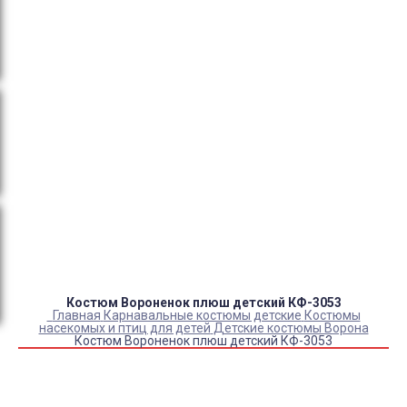
тендеры, товарный и кассовый чек, Честный знак,
сертификаты РФ.
Оплата:
QR код/терминал/онлайн платеж,
безналичная оплата, постоплата, наложенный
платеж (оплата при получении).
Доставка:
самовывоз, курьер, ПВЗ СДЭК, ПВЗ
Яндекс Маркет, Деловые линии, Почта России.
Каталог товаров
Детский камуфляж
Детская форма
Детские костюмы по профессиям
Карнавальные костюмы детские
Детская обувь
Спасательные жилеты
Костюм Вороненок плюш детский КФ-3053
Главная
Карнавальные костюмы детские
Костюмы
насекомых и птиц для детей
Детские костюмы Ворона
Костюм Вороненок плюш детский КФ-3053
Купить Костюм Вороненок плюш детский КФ-3053
Артикул:
7127
Склад:
Под заказ с оптового склада
2 600
₽
2 100
₽