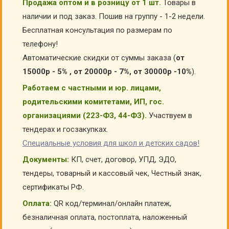
Продажа оптом и в розницу от 1 шт.
Товары в
наличии и под заказ. Пошив на группу - 1-2 недели.
Бесплатная консультация по размерам по
телефону!
Автоматические скидки от суммы заказа (
от
15000р - 5% , от 20000р - 7%, от 30000р -10%
).
Работаем с частными и юр. лицами,
родительскими комитетами, ИП, гос.
организациями (223-ФЗ, 44-ФЗ).
Участвуем в
тендерах и госзакупках.
Специальные условия для школ и детских садов!
Документы:
КП, счет, договор, УПД, ЭДО,
тендеры, товарный и кассовый чек, Честный знак,
сертификаты РФ.
Оплата:
QR код/терминал/онлайн платеж,
безналичная оплата, постоплата, наложенный