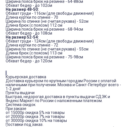
Ширина пояса брюк на резинке - 64-88см
Обхват бедер - до 102см
На размер 48-50:
Обхват груди - 116см (для свободы движения)
Длина куртки по спинке - 70
Ширина по спинке (не считая рукава) - 52см
Длина брюк (с поясом) 112 см
Ширина пояса брюк на резинке - 68-94см
Обхват бедер - до 108см
На размер 52-54:
Обхват груди - 124см (для свободы движения)
Длина куртки по спинке - 72
Ширина по спинке (не считая рукава) - 55см
Длина брюк (с поясом) 113 см
Ширина пояса брюк на резинке - 75-98см
Обхват бедер - до 120см
Курьерская доставка
Доставка курьером по крупным городам России с оплатой
наличными при получении. Москва и Санкт-Петербург всего -
1-2 дня!
Пункты выдачи
Быстрая, недорогая доставка в пункты выдачи СДЭК и
Яндекс Маркет по России с наложенным платежом.
Система скидок
При заказе
от 15000р скидка 5% на товары
от 20000р скидка 7% на товары
от 30000р скидка 10% на товары
Поставки под заказ.