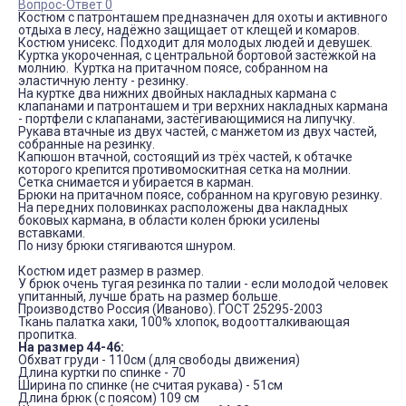
Вопрос-Ответ 0
Костюм с патронташем предназначен для охоты и активного
отдыха в лесу, надёжно защищает от клещей и комаров.
Костюм унисекс. Подходит для молодых людей и девушек.
Куртка укороченная, с центральной бортовой застёжкой на
молнию. Куртка на притачном поясе, собранном на
эластичную ленту - резинку.
На куртке два нижних двойных накладных кармана с
клапанами и патронташем и три верхних накладных кармана
- портфели с клапанами, застёгивающимися на липучку.
Рукава втачные из двух частей, с манжетом из двух частей,
собранные на резинку.
Капюшон втачной, состоящий из трёх частей, к обтачке
которого крепится противомоскитная сетка на молнии.
Сетка снимается и убирается в карман.
Брюки на притачном поясе, собранном на круговую резинку.
На передних половинках расположены два накладных
боковых кармана, в области колен брюки усилены
вставками.
По низу брюки стягиваются шнуром.
Костюм идет размер в размер.
У брюк очень тугая резинка по талии - если молодой человек
упитанный, лучше брать на размер больше.
Производство Россия (Иваново). ГОСТ 25295-2003
Ткань палатка хаки, 100% хлопок, водоотталкивающая
пропитка.
На размер 44-46:
Обхват груди - 110см (для свободы движения)
Длина куртки по спинке - 70
Ширина по спинке (не считая рукава) - 51см
Длина брюк (с поясом) 109 см