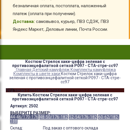
безналичная оплата, постоплата, наложенный
платеж (оплата при получении).
Доставка:
самовывоз, курьер, ПВЗ СДЭК, ПВЗ
Яндекс Маркет, Деловые линии, Почта России.
Костюм Стрелок хаки-цифра зеленая с
противоэнцефалитной сеткой Р097 - СТА-стре-сс97
Главная
Детский камуфляж
Комплекты камуфляжа
Комплекты в цвете хаки
Костюм Стрелок хаки-цифра
зеленая с противоэнцефалитной сеткой Р097 - СТА-стре-
сс97
-27%
Под заказ с оптового склада
Купить Костюм Стрелок хаки-цифра зеленая с
противоэнцефалитной сеткой Р097 - СТА-стре-сс97
Артикул:
2502
ВЫБЕРИТЕ РАЗМЕР:
44-46/170-176
48-50/176-182
52-54/176-182
60-62/182-
188
Склад:
Под заказ с оптового склада