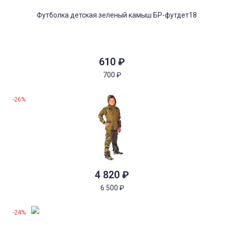
610
₽
700
₽
-26%
4 820
₽
6 500
₽
-24%