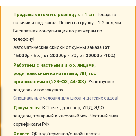
Продажа оптом и в розницу от 1 шт.
Товары в
наличии и под заказ. Пошив на группу - 1-2 недели.
Бесплатная консультация по размерам по
телефону!
Автоматические скидки от суммы заказа (
от
15000р - 5% , от 20000р - 7%, от 30000р -10%
).
Работаем с частными и юр. лицами,
родительскими комитетами, ИП, гос.
организациями (223-ФЗ, 44-ФЗ).
Участвуем в
тендерах и госзакупках.
Специальные условия для школ и детских садов!
Документы:
КП, счет, договор, УПД, ЭДО,
тендеры, товарный и кассовый чек, Честный знак,
сертификаты РФ.
Оплата:
QR код/терминал/онлайн платеж,