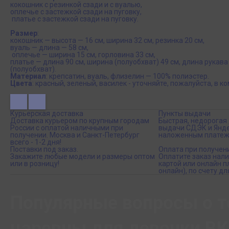
кокошник с резинкой сзади и с вуалью,
оплечье с застежкой сзади на пуговку,
платье с застежкой сзади на пуговку.
Размер
:
кокошник — высота — 16 см, ширина 32 см, резинка 20 см,
вуаль — длина — 58 см,
оплечье — ширина 15 см, горловина 33 см,
платье — длина 90 см, ширина (полуобхват) 49 см, длина рукава
(полуобхват).
Материал
: крепсатин, вуаль, флизелин — 100% полиэстер.
Цвета
: красный, зеленый, василек - уточняйте, пожалуйста, в к
Курьерская доставка
Пункты выдачи
Доставка курьером по крупным городам
Быстрая, недорогая 
России с оплатой наличными при
выдачи СДЭК и Янде
получении. Москва и Санкт-Петербург
наложенным платеж
всего - 1-2 дня!
Поставки под заказ.
Оплата при получен
Закажите любые модели и размеры оптом
Оплатите заказ нал
или в розницу!
картой или онлайн 
онлайн), по счету дл
Популярные вопросы о т
царевны для девочки ВК