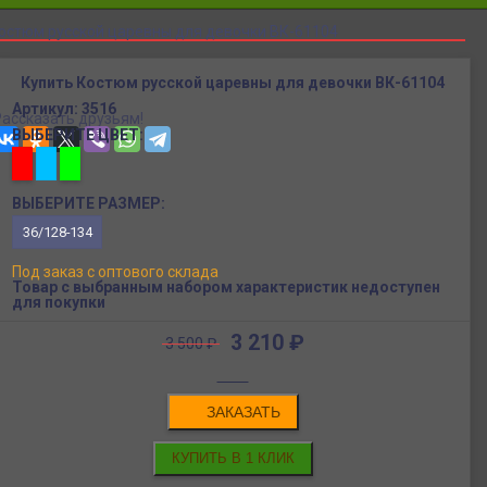
остюм русской царевны для девочки ВК-61104
Купить Костюм русской царевны для девочки ВК-61104
Артикул:
3516
Рассказать друзьям!
ВЫБЕРИТЕ ЦВЕТ:
ВЫБЕРИТЕ РАЗМЕР:
36/128-134
Под заказ с оптового склада
Товар с выбранным набором характеристик недоступен
для покупки
3 210
₽
3 500
₽
ЗАКАЗАТЬ