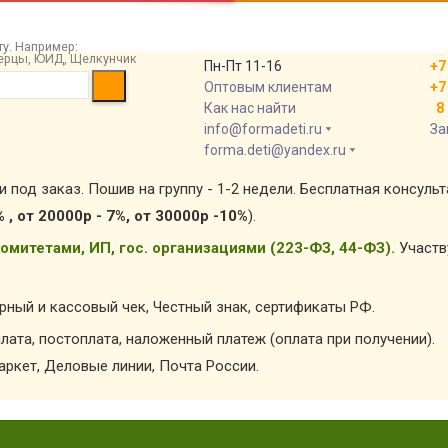
у. Например:
 берцы, ЮИД, Щелкунчик
Пн-Пт 11-16
+7
Оптовым клиентам
+7
Как нас найти
8 
info@formadeti.ru
За
forma.deti@yandex.ru
и под заказ. Пошив на группу - 1-2 недели. Бесплатная консуль
% , от 20000р - 7%, от 30000р -10%
).
омитетами, ИП, гос. организациями (223-ФЗ, 44-ФЗ).
Участв
арный и кассовый чек, Честный знак, сертификаты РФ.
лата, постоплата, наложенный платеж (оплата при получении).
ркет, Деловые линии, Почта России.