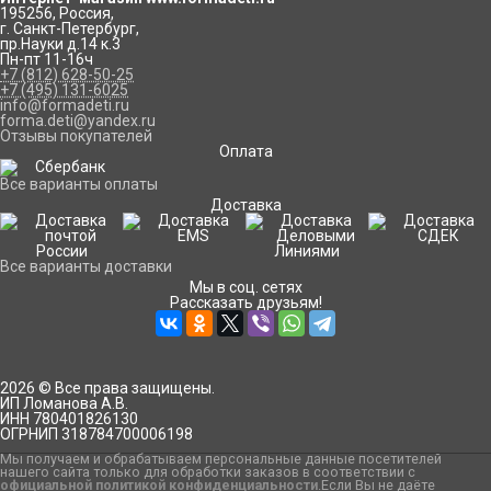
195256
,
Россия
,
г. Санкт-Петербург
,
пр.Науки д.14 к.3
Пн-пт 11-16ч
+7 (812) 628-50-25
+7 (495) 131-6025
info@formadeti.ru
forma.deti@yandex.ru
Отзывы покупателей
Оплата
Все варианты оплаты
Доставка
Все варианты доставки
Мы в соц. сетях
Рассказать друзьям!
2026 © Все права защищены.
ИП Ломанова А.В.
ИНН 780401826130
ОГРНИП 318784700006198
Мы получаем и обрабатываем персональные данные посетителей
нашего сайта только для обработки заказов в соответствии с
официальной политикой конфиденциальности
.Если Вы не даёте