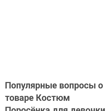
Курьерская доставка
Доставка курьером по крупным городам России с оплатой
наличными при получении. Москва и Санкт-Петербург всего -
1-2 дня!
Пункты выдачи
Быстрая, недорогая доставка в пункты выдачи СДЭК и
Яндекс Маркет по России с наложенным платежом.
Система скидок
При заказе
от 15000р скидка 5% на товары
от 20000р скидка 7% на товары
от 30000р скидка 10% на товары
Поставки под заказ.
Закажите любые модели и размеры оптом или в розницу!
Оплата при получении или онлайн платеж
Оплатите заказ наличными, банковской картой или онлайн
платежом (Сбербанк онлайн), по счету для юр.лиц.
Почта России
Доставка в почтовые отделения Почты России с оплатой при
получении!
Популярные вопросы о
товаре Костюм
Поросёнка для девочки