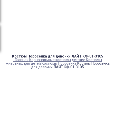
Оплата:
QR код/терминал/онлайн платеж,
безналичная оплата, постоплата, наложенный
платеж (оплата при получении).
Доставка:
самовывоз, курьер, ПВЗ СДЭК, ПВЗ
Яндекс Маркет, Деловые линии, Почта России.
Костюм Поросёнка для девочки ЛАЙТ КФ-01-3105
Главная
Карнавальные костюмы детские
Костюмы
животных для детей
Костюмы Поросенка
Костюм Поросёнка
для девочки ЛАЙТ КФ-01-3105
Купить Костюм Поросёнка для девочки ЛАЙТ КФ-01-3105
Артикул:
7052
Выберите Размер:
28-30/92-110
Склад:
Под заказ с оптового склада
Товар с выбранным набором характеристик недоступен
для покупки
2 400
₽
2 000
₽
ЗАКАЗАТЬ