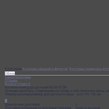
Категории:
Костюмы овощей и фруктов
,
Костюмы помидора дет
Обзор
Характеристики
Отзывы
Вопрос-Ответ 0
Костюм помидора детский КВ-М-0138
Зеленая жилетка, с завязками на талии, к ней приклеен овощ на
Универсальный размер для детского сада - рост 94-136 см.
Курьерская доставка
Доставка курьером по крупным городам
Пункты выдачи