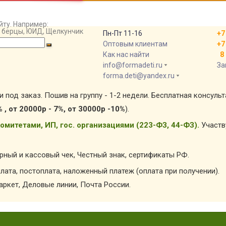
йту. Например:
т, берцы, ЮИД, Щелкунчик
Пн-Пт 11-16
+7
Оптовым клиентам
+7
Как нас найти
8 
info@formadeti.ru
За
forma.deti@yandex.ru
и под заказ. Пошив на группу - 1-2 недели. Бесплатная консуль
% , от 20000р - 7%, от 30000р -10%
).
омитетами, ИП, гос. организациями (223-ФЗ, 44-ФЗ).
Участв
арный и кассовый чек, Честный знак, сертификаты РФ.
лата, постоплата, наложенный платеж (оплата при получении).
ркет, Деловые линии, Почта России.