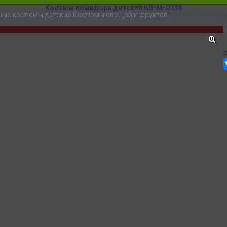
Костюм помидора детский КВ-М-0138
ные костюмы детские
Костюмы овощей и фруктов
Костюм помидор