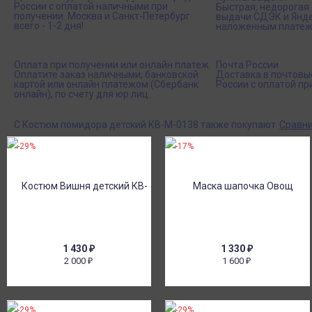
России с оплатой наличными при
Быстрая, недорогая 
получении. Москва и Санкт-Петербург
выдачи СДЭК и Янде
всего - 1-2 дня!
наложенным платеж
Оплата при получении или онлайн платеж
Почта России
Оплатите заказ наличными, банковской
Доставка в почтовы
картой или онлайн платежом (Сбербанк
России с оплатой пр
онлайн), по счету для юр.лиц.
С Костюм помидора детский КВ-М-0138 также покупают
Сравни
-29%
-17%
1 430
₽
1 330
₽
2 000
1 600
₽
₽
-29%
-29%