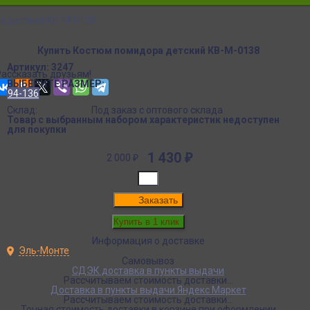
а детский КВ-М-0138
Купить Костюм помидора детский КВ-М-0138
Артикул:
3247
Рассказать друзьям!
ВЫБЕРИТЕ РАЗМЕР:
94-136
Склад:
Под заказ с оптового склада
Товар с выбранным набором характеристик недоступен
для покупки
1 430
₽
2 000
₽
Заказать
Информация о доставке
Эль-Монте
Самовывоз
СДЭК доставка в пункты выдачи
Рассчитываем стоимость доставки...
Доставка в пункты выдачи Яндекс Маркет
Рассчитываем стоимость доставки...
Точная стоимость доставки в корзине при оформлении