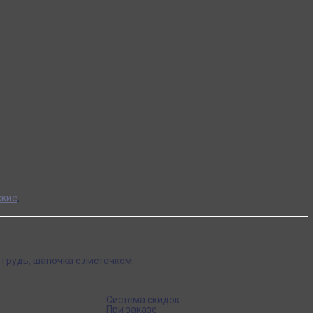
ские
,
 грудь, шапочка с листочком.
Система скидок
При заказе