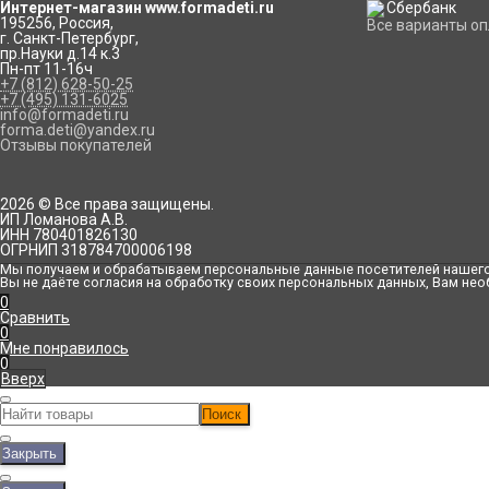
Интернет-магазин www.formadeti.ru
195256
,
Россия
,
Все варианты о
г. Санкт-Петербург
,
пр.Науки д.14 к.3
Пн-пт 11-16ч
+7 (812) 628-50-25
+7 (495) 131-6025
info@formadeti.ru
forma.deti@yandex.ru
Отзывы покупателей
2026 © Все права защищены.
ИП Ломанова А.В.
ИНН 780401826130
ОГРНИП 318784700006198
Мы получаем и обрабатываем персональные данные посетителей нашего 
Вы не даёте согласия на обработку своих персональных данных, Вам нео
0
Сравнить
0
Мне понравилось
0
Вверх
Поиск
Закрыть