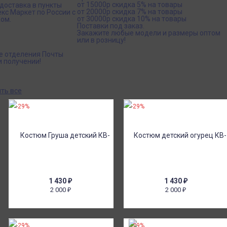
от 15000р скидка 5% на товары
доставка в пункты
от 20000р скидка 7% на товары
кс Маркет по России с
от 30000р скидка 10% на товары
ом.
Поставки под заказ.
Закажите любые модели и размеры оптом
или в розницу!
е отделения Почты
и получении!
ть все
-29%
-29%
1 430
₽
1 430
₽
2 000
2 000
₽
₽
-29%
-29%