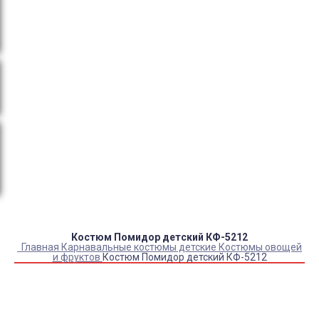
тендеры, товарный и кассовый чек, Честный знак,
сертификаты РФ.
Оплата:
QR код/терминал/онлайн платеж,
безналичная оплата, постоплата, наложенный
платеж (оплата при получении).
Доставка:
самовывоз, курьер, ПВЗ СДЭК, ПВЗ
Яндекс Маркет, Деловые линии, Почта России.
Каталог товаров
Детский камуфляж
Детская форма
Детские костюмы по профессиям
Карнавальные костюмы детские
Детская обувь
Спасательные жилеты
Костюм Помидор детский КФ-5212
Главная
Карнавальные костюмы детские
Костюмы овощей
и фруктов
Костюм Помидор детский КФ-5212
Купить Костюм Помидор детский КФ-5212
Артикул:
4455
Выберите Размер:
98-128