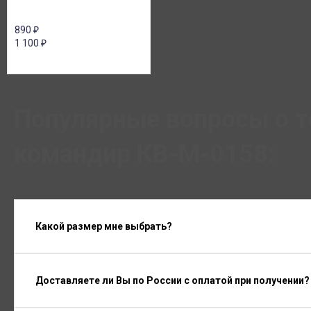
890
₽
1 100
₽
Популярные вопросы о 
командир КВ-М-0158:
Какой размер мне выбрать?
Доставляете ли Вы по России с оплатой при получении?