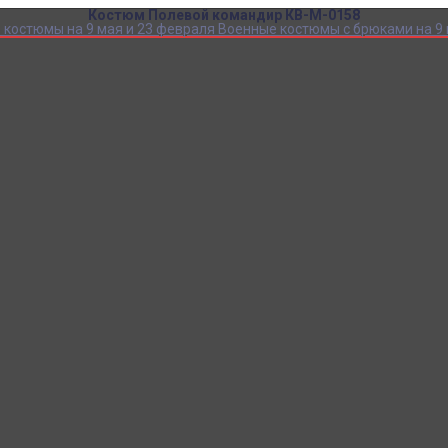
Костюм Полевой командир КВ-М-0158
 костюмы на 9 мая и 23 февраля
Военные костюмы с брюками на 9