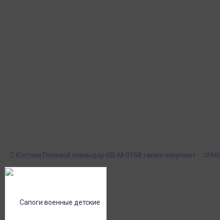
Отзывы
Вопрос-Ответ 0
Плащ, Фуражка, гимнастерка, брюки, ремень настоящий военный,
Размеры:
28
30
32
34
36
38
Рост(см):
110-116
116-122
122-128
128-136
136-142
142-152
дл. гимн.:
45
53
57
64
68
73
дл. рукава:
38
45
49
53
56
58
дл. брюк:
70
76
82
88
94
100
Курьерская доставка
Пункты выдачи
Доставка курьером по крупным городам
Быстрая, недорогая 
России с оплатой наличными при
выдачи СДЭК и Янде
получении. Москва и Санкт-Петербург
наложенным платеж
всего - 1-2 дня!
Поставки под заказ.
Оплата при получен
Закажите любые модели и размеры оптом
Оплатите заказ нал
или в розницу!
картой или онлайн 
онлайн), по счету дл
С Костюм Полевой командир КВ-М-0158 также покупают
СРАВ