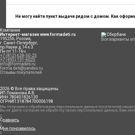
Не могу найти пункт выдачи рядом с домом. Как оформ
Компания
Интернет-магазин www.formadeti.ru
195256
,
Россия
,
Все варианты о
г. Санкт-Петербург
,
пр.Науки д.14 к.3
Пн-пт 11-16ч
+7 (812) 628-50-25
+7 (495) 131-6025
info@formadeti.ru
forma.deti@yandex.ru
Отзывы покупателей
2026 © Все права защищены.
ИП Ломанова А.В.
ИНН 780401826130
ОГРНИП 318784700006198
Мы получаем и обрабатываем персональные данные посетителей нашего 
Вы не даёте согласия на обработку своих персональных данных, Вам нео
0
Сравнить
0
Мне понравилось
0