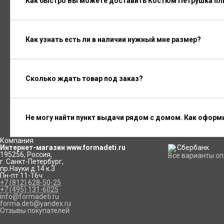
Как быстро Вы можете доставить Костюм Петрушка пл
Как узнать есть ли в наличии нужный мне размер?
Сколько ждать товар под заказ?
Не могу найти пункт выдачи рядом с домом. Как оформ
Компания
Интернет-магазин www.formadeti.ru
195256
,
Россия
,
Все варианты о
г. Санкт-Петербург
,
пр.Науки д.14 к.3
Пн-пт 11-16ч
+7 (812) 628-50-25
+7 (495) 131-6025
info@formadeti.ru
forma.deti@yandex.ru
Отзывы покупателей