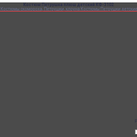
Костюм Петрушка плюш детский КФ-3102
Костюмы скомороха, Петрушки, клоуна
Костюмы Петрушки детски