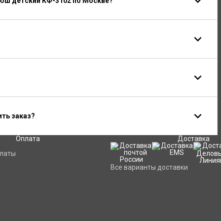
юш детский КФ-3102 по Москве?
ить заказ?
Оплата
Доставка
платы
Все варианты доставки