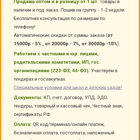
Продажа оптом и в розницу от 1 шт.
Товары в
наличии и под заказ. Пошив на группу - 1-2 недели.
Бесплатная консультация по размерам по
телефону!
Автоматические скидки от суммы заказа (
от
15000р - 5% , от 20000р - 7%, от 30000р -10%
).
Работаем с частными и юр. лицами,
родительскими комитетами, ИП, гос.
организациями (223-ФЗ, 44-ФЗ).
Участвуем в
тендерах и госзакупках.
Специальные условия для школ и детских садов!
Документы:
КП, счет, договор, УПД, ЭДО,
тендеры, товарный и кассовый чек, Честный знак,
сертификаты РФ.
Оплата:
QR код/терминал/онлайн платеж,
безналичная оплата, постоплата, наложенный