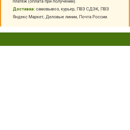
платеж (оплата при получении).
Доставка:
самовывоз, курьер, ПВЗ СДЭК, ПВЗ
Яндекс Маркет, Деловые линии, Почта России.
КОСТЮМ ПАУК ВК-91074-3-1
Главная
Карнавальные костюмы детские
Костюмы насекомых и птиц для детей
Детские костюмы Паука
Костюм Паук ВК-91074-3-1
КУПИТЬ КОСТЮМ ПАУК ВК-91074-3-1
АРТИКУЛ:
6891
Склад:
Под заказ с оптового склада
4 540
₽
3 780
₽
Заказать
Информация о доставке
Эль-Монте