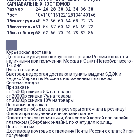
КАРНАВАЛЬНЫХ КОСТЮМОВ
Размер
24
26
28
30
32
34
36
38
Рост
104
110
116
122
128
134
140
146
Обхват груди
48
52
56
60
64
68
72
76
Обхват талии
51
54
57
60
63
66
69
72
Обхват бёдер
58
62
66
70
74
78
82
86
Курьерская доставка
Доставка курьером по крупным городам России с оплатой
наличными при получении. Москва и Санкт-Петербург всего -
1-2 дня!
Пункты выдачи
Быстрая, недорогая доставка в пункты выдачи СДЭК и
Яндекс Маркет по России с наложенным платежом.
Система скидок
При заказе
от 15000р скидка 5% на товары
от 20000р скидка 7% на товары
от 30000р скидка 10% на товары
Поставки под заказ.
Закажите любые модели и размеры оптом или в розницу!
Оплата при получении или онлайн платеж
Оплатите заказ наличными, банковской картой или онлайн
платежом (Сбербанк онлайн), по счету для юр.лиц.
Почта России
Доставка в почтовые отделения Почты России с оплатой при
получении!