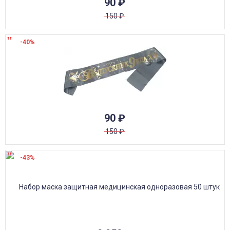
90
₽
150
₽
-40%
90
₽
150
₽
-43%