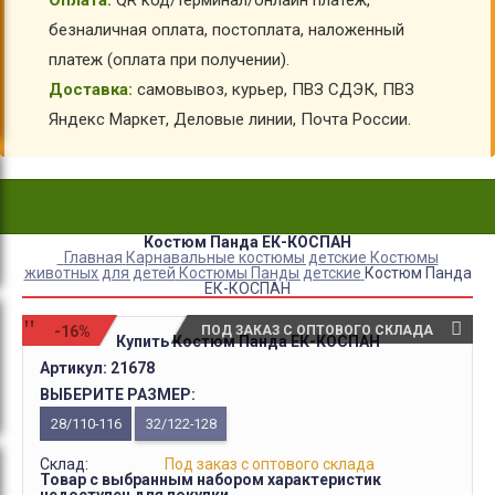
Оплата:
QR код/терминал/онлайн платеж,
безналичная оплата, постоплата, наложенный
платеж (оплата при получении).
Доставка:
самовывоз, курьер, ПВЗ СДЭК, ПВЗ
Яндекс Маркет, Деловые линии, Почта России.
Костюм Панда ЕК-КОСПАН
Главная
Карнавальные костюмы детские
Костюмы
животных для детей
Костюмы Панды детские
Костюм Панда
ЕК-КОСПАН
-16%
ПОД ЗАКАЗ С ОПТОВОГО СКЛАДА
Купить Костюм Панда ЕК-КОСПАН
Артикул:
21678
ВЫБЕРИТЕ РАЗМЕР:
28/110-116
32/122-128
Склад:
Под заказ с оптового склада
Товар с выбранным набором характеристик