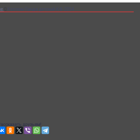
ие
Костюм Панда детский КФ-2054
Купить Костюм Панда детский КФ-2054
Артикул:
7261
Склад:
Под заказ с оптового склада
2 500
₽
2 030
₽
ЗАКАЗАТЬ
Информация о доставке
Эль-Монте
Самовывоз
СДЭК доставка в пункты выдачи
Рассчитываем стоимость доставки...
Доставка в пункты выдачи Яндекс Маркет
Рассчитываем стоимость доставки...
Точная стоимость доставки в корзине при оформлении заказа.
Почта
Доставка Почтой России
Рассчитываем стоимость доставки...
Точная стоимость доставки в корзине при оформлении заказа.
Рассказать друзьям!