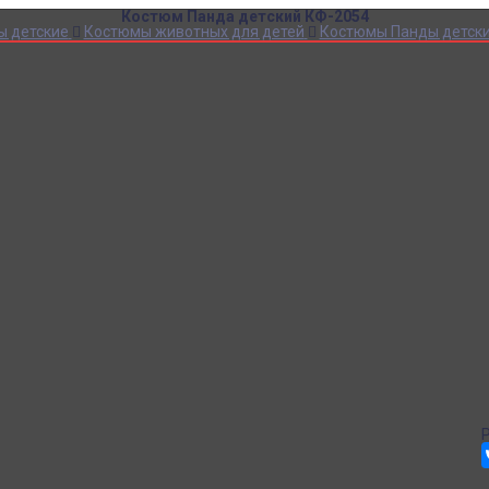
Костюм Панда детский КФ-2054
ы детские
Костюмы животных для детей
Костюмы Панды детск